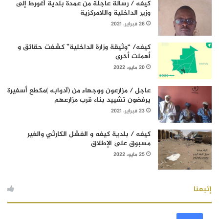
كيفه / رسالة عاجلة من عمدة بلدية أغورط إلى
وزير الداخلية واللامركزية
26 فبراير، 2021
كيفه/ “وثيقة وزارة الداخلية” كشفت حقائق و
أهملت أخرى
20 مايو، 2022
عاجل / مزارعون ووجهاء من (آدوابه )مكطع أسفيرة
يرفضون تشييد بناء قرب مزارعهم
23 فبراير، 2021
كيفه / بلدية كيفه و الفشل الكارثي والغير
مسبوق على الإطلاق
25 مايو، 2022
إتبعنا