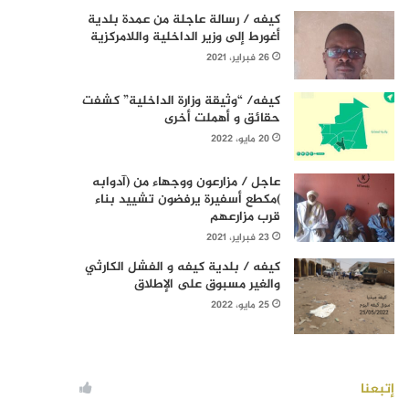
كيفه / رسالة عاجلة من عمدة بلدية
أغورط إلى وزير الداخلية واللامركزية
26 فبراير، 2021
كيفه/ “وثيقة وزارة الداخلية” كشفت
حقائق و أهملت أخرى
20 مايو، 2022
عاجل / مزارعون ووجهاء من (آدوابه
)مكطع أسفيرة يرفضون تشييد بناء
قرب مزارعهم
23 فبراير، 2021
كيفه / بلدية كيفه و الفشل الكارثي
والغير مسبوق على الإطلاق
25 مايو، 2022
إتبعنا