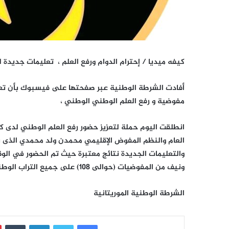
كيفه ميديا / إحترام الدوام ورفع العلم ، تعليمات جديدة
أفادت الشرطة الوطنية عبر صفحتها على فيسبوك بأن تع
مفوضية و رفع العلم الوطني الوطني ،
انطلقت اليوم حملة لتعزيز حضور رفع العلم الوطني لدى ك
العام والنظم المفوض الإقليمي محمدن ولد محمدي الذى بدأ
والتعليمات الجديدة نتائج معتبرة حيث تم الحضور في الوق
ونيف من المفوضيات (حوالى 108) على جميع التراب الوطني. وذالك للقيام بالمهام والواحبات على أكمل وجه وبفعالية .
الشرطة الوطنية الموريتانية
فيسبوك
تويتر
لينكدإن
‏Tumblr