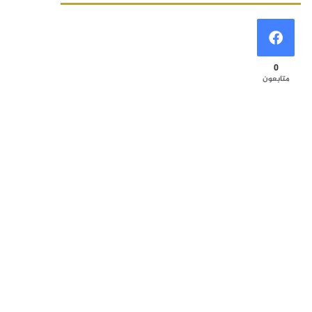
0
متابعون