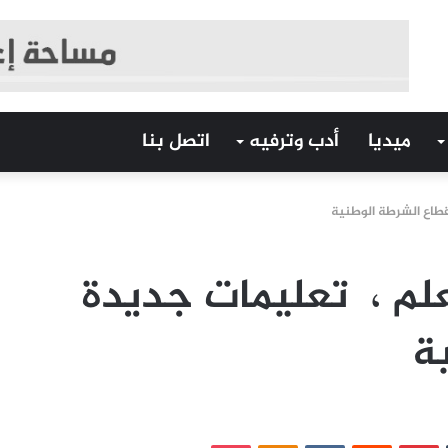
ميديا
أدب وترفيه
اتصل بنا
لقطاع الشرطة الوطنية
لعلم ، تعليمات جديدة
ة
‏Tumblr
بينتيريست
‏Reddit
‏VKontakte
Odnoklassniki
بوكيت