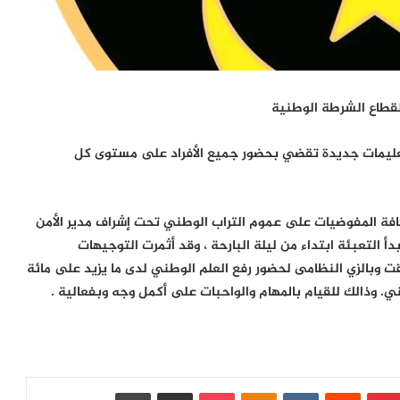
 لقطاع الشرطة الوطنية
ليمات جديدة تقضي بحضور جميع الأفراد على مستوى كل
افة المفوضيات على عموم التراب الوطني تحت إشراف مدير الأمن
 التعبئة ابتداء من ليلة البارحة ، وقد أثمرت التوجيهات
ت وبالزي النظامى لحضور رفع العلم الوطني لدى ما يزيد على مائة
بينتيريست
‏Reddit
‏VKontakte
Odnoklassniki
بوكيت
مشاركة عبر البريد
طباعة