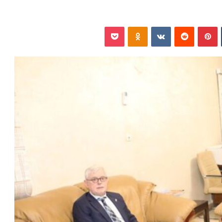
‏Tumblr
بينتيريست
‏Reddit
‏VKontakte
Odnoklassniki
بوكيت