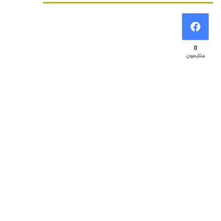
0
متابعون