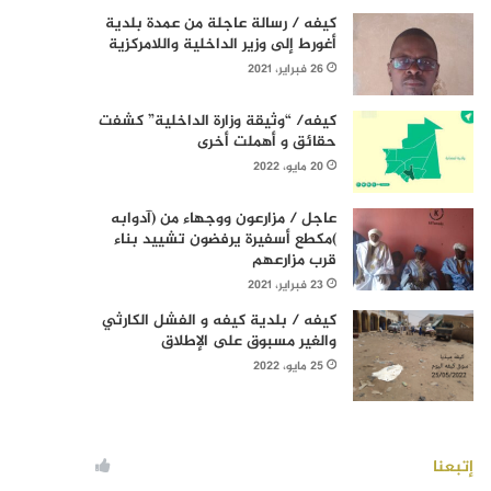
كيفه / رسالة عاجلة من عمدة بلدية
أغورط إلى وزير الداخلية واللامركزية
26 فبراير، 2021
كيفه/ “وثيقة وزارة الداخلية” كشفت
حقائق و أهملت أخرى
20 مايو، 2022
عاجل / مزارعون ووجهاء من (آدوابه
)مكطع أسفيرة يرفضون تشييد بناء
قرب مزارعهم
23 فبراير، 2021
كيفه / بلدية كيفه و الفشل الكارثي
والغير مسبوق على الإطلاق
25 مايو، 2022
إتبعنا