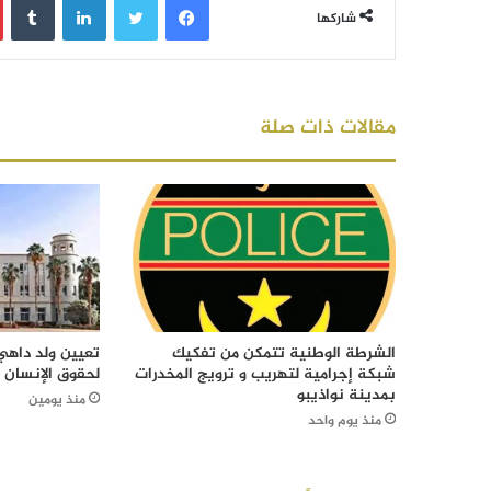
شاركها
مقالات ذات صلة
الشرطة الوطنية تتمكن من تفكيك
تعيين ولد داهي 
شبكة إجرامية لتهريب و ترويج المخدرات
لحقوق الإنسان
بمدينة نواذيبو
منذ يومين
منذ يوم واحد