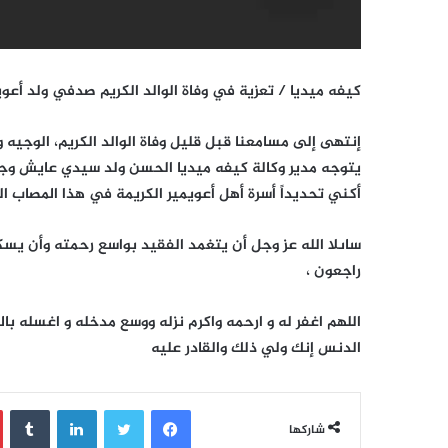
كيفه ميديا / تعزية في وفاة الوالد الكريم صدفي ولد أعو
إنتهى إلى مسامعنا قبل قليل وفاة الوالد الكريم، الوجيه
يتوجه مدير وكالة كيفه ميديا الحسن ولد سيدي عايش وجميع
أكني تحديداً أسرة أهل أعويمير الكريمة في هذا المصاب ال
ساىلا الله عز وجل أن يتغمد الفقيد بواسع رحمته وأن يسكنه
راجعون ،
اللهم اغفر له و ارحمه واكرم نزله ووسع مدخله و اغسله بال
الدنس إنك ولي ذلك والقادر عليه
فيسبوك
تويتر
لينكدإن
‏Tumblr
شاركها