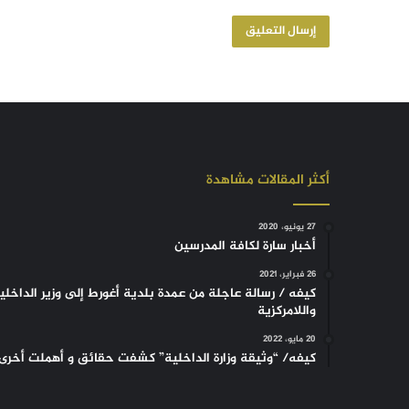
أكثر المقالات مشاهدة
27 يونيو، 2020
أخبار سارة لكافة المدرسين
26 فبراير، 2021
كيفه / رسالة عاجلة من عمدة بلدية أغورط إلى وزير الداخلي
واللامركزية
20 مايو، 2022
كيفه/ “وثيقة وزارة الداخلية” كشفت حقائق و أهملت أخرى