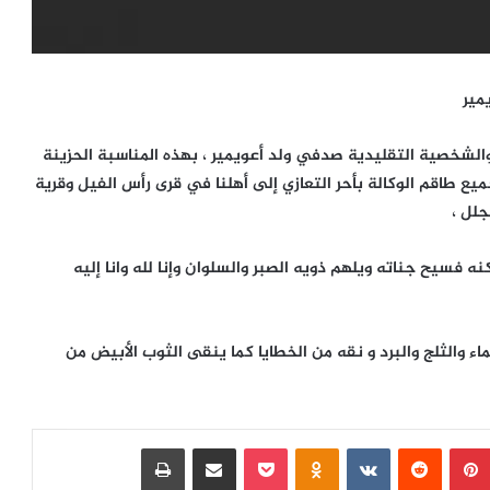
يمير
 والشخصية التقليدية صدفي ولد أعويمير ، بهذه المناسبة الحزينة
 طاقم الوكالة بأحر التعازي إلى أهلنا في قرى رأس الفيل وقرية
جلل ،
 فسيح جناته ويلهم ذويه الصبر والسلوان وإنا لله وانا إليه
ماء والثلج والبرد و نقه من الخطايا كما ينقى الثوب الأبيض من
بينتيريست
‏Reddit
‏VKontakte
Odnoklassniki
بوكيت
مشاركة عبر البريد
طباعة