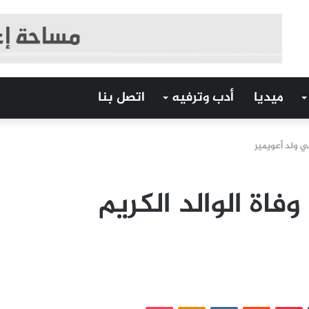
ميديا
أدب وترفيه
اتصل بنا
ي ولد أعويمير
اة الوالد الكريم
‏Tumblr
بينتيريست
‏Reddit
‏VKontakte
Odnoklassniki
بوكيت