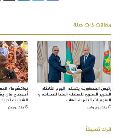
مقالات ذات صلة
رئيس الجمهورية يتسلم اليوم الثلاثاء
نواكشوط/ المست
التقرير السنوي للسلطة العليا للصحافة و
أحميتي فال يش
السمعيات البصرية الهاب
الشبابية لحزب ا
منذ يوم واحد
منذ يومين
اترك تعليقاً