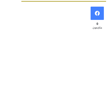
0
متابعون