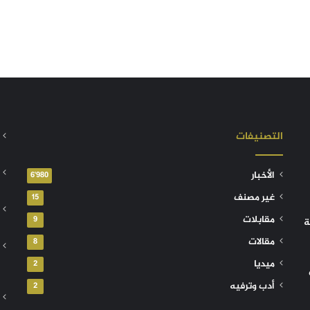
التصنيفات
الأخبار
6٬980
غير مصنف
15
مقابلات
9
ة
مقالات
8
ميديا
2
أدب وترفيه
2