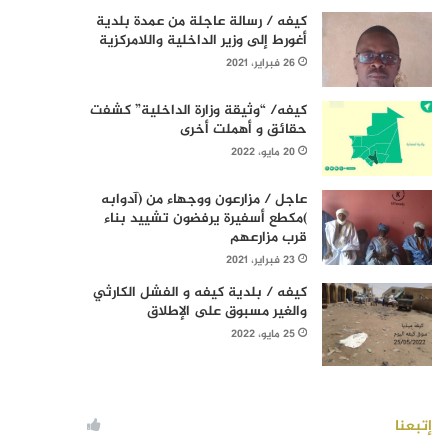
كيفه / رسالة عاجلة من عمدة بلدية
أغورط إلى وزير الداخلية واللامركزية
26 فبراير، 2021
كيفه/ “وثيقة وزارة الداخلية” كشفت
حقائق و أهملت أخرى
20 مايو، 2022
عاجل / مزارعون ووجهاء من (آدوابه
)مكطع أسفيرة يرفضون تشييد بناء
قرب مزارعهم
23 فبراير، 2021
كيفه / بلدية كيفه و الفشل الكارثي
والغير مسبوق على الإطلاق
25 مايو، 2022
إتبعنا