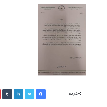
فيسبوك
تويتر
لينكدإن
‏Tumblr
شاركها