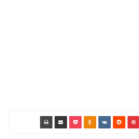
بينتيريست
‏Reddit
‏VKontakte
Odnoklassniki
بوكيت
مشاركة عبر البريد
طباعة