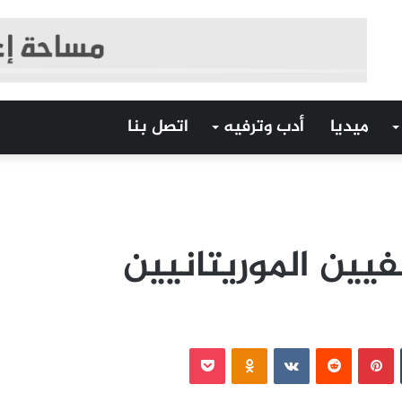
ميديا
أدب وترفيه
اتصل بنا
فيين الموريتانيين
‏Tumblr
بينتيريست
‏Reddit
‏VKontakte
Odnoklassniki
بوكيت