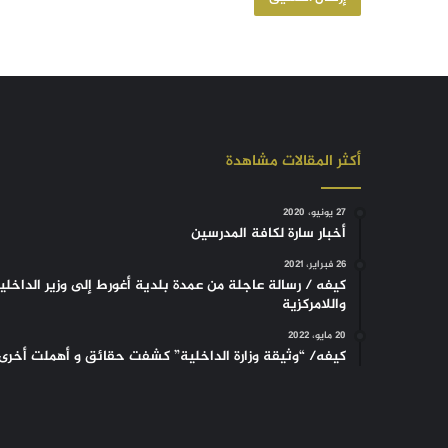
أكثر المقالات مشاهدة
27 يونيو، 2020
أخبار سارة لكافة المدرسين
26 فبراير، 2021
كيفه / رسالة عاجلة من عمدة بلدية أغورط إلى وزير الداخلي
واللامركزية
20 مايو، 2022
كيفه/ “وثيقة وزارة الداخلية” كشفت حقائق و أهملت أخرى