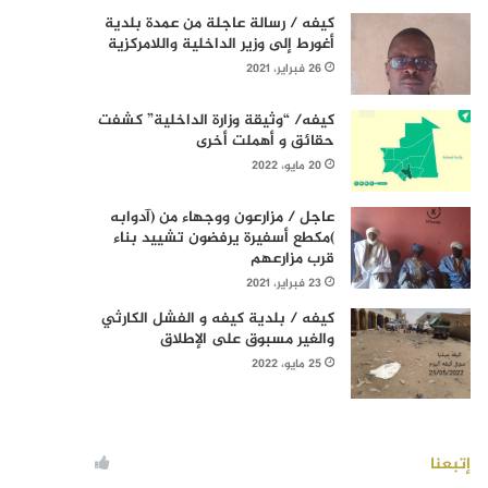
كيفه / رسالة عاجلة من عمدة بلدية
أغورط إلى وزير الداخلية واللامركزية
26 فبراير، 2021
كيفه/ “وثيقة وزارة الداخلية” كشفت
حقائق و أهملت أخرى
20 مايو، 2022
عاجل / مزارعون ووجهاء من (آدوابه
)مكطع أسفيرة يرفضون تشييد بناء
قرب مزارعهم
23 فبراير، 2021
كيفه / بلدية كيفه و الفشل الكارثي
والغير مسبوق على الإطلاق
25 مايو، 2022
إتبعنا