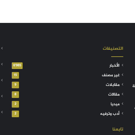
التصنيفات
الأخبار
6٬985
غير مصنف
15
مقابلات
9
ة
مقالات
8
ميديا
2
أدب وترفيه
2
تابعنا