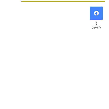
0
متابعون