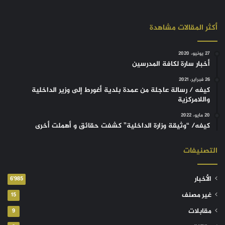
أكثر المقالات مشاهدة
27 يونيو، 2020
أخبار سارة لكافة المدرسين
26 فبراير، 2021
كيفه / رسالة عاجلة من عمدة بلدية أغورط إلى وزير الداخلية
واللامركزية
20 مايو، 2022
كيفه/ “وثيقة وزارة الداخلية” كشفت حقائق و أهملت أخرى
التصنيفات
الأخبار
6٬985
غير مصنف
15
مقابلات
9