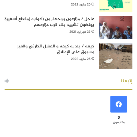
20 مايو، 2022
عاجل / مزارعون ووجهاء من (آدوابه )مكطع أسفيرة
يرفضون تشييد بناء قرب مزارعهم
23 فبراير، 2021
كيفه / بلدية كيفه و الفشل الكارثي والغير
مسبوق على الإطلاق
25 مايو، 2022
إتبعنا
0
متابعون