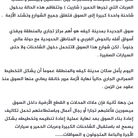
العربات التي تجرها الحمير ( شاريت ) ،وتتفاقم هذه الحالة بدخول
شاحنة واحدة كبيرة إلى السوق فتغلق جميع الشوارع وتشتد الأزمة .
سوق الجديدة بمدينة كيفه هو أهم مركز تجاري بالمنطقة ويغذي
أسواق أفله بالحوض الغربي و المناطق الحدودية مع دولة مالي
جنوباً . لكن شوارع هذا السوق لاتتحمل دخول الشاحنات ولا حتى
السيارات الصغيرة .
اليوم يأمل سكان مدينة كيفه والمنطقة عموماً أن يشكل التخطيط
العمراني الجاري حالياً نهاية لأزمة مرور خانقة يعاني منها السوق منذ
عقود من الزمن .
من جهة ثانية فإن ملاك المحلات و القطع الأرضية داخل السوق
ميسورين فأغلبهم تجارا أو رجال أعمال وباستطاعتهم تحمل تكاليف
إعادة بناء السوق بعد نهاية عملية إعادة تنظيمه وتخطيطه بشكل
يسمح له باستقبال
الشاحنات الكبيرة وعربات الحمير و سيارات
الأجرة
والباعة المتجولون و السواقات…….