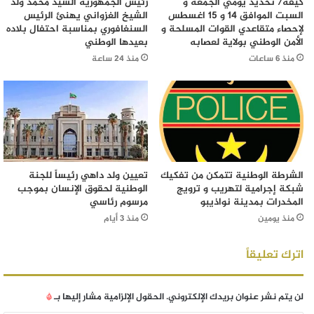
كيفه/ تحديد يومي الجمعة و
رئيس الجمهورية السيد محمد ولد
السبت الموافق 14 و 15 اغسطس
الشيخ الغزواني يهنئ الرئيس
لإحصاء متقاعدي القوات المسلحة و
السنغافوري بمناسبة احتفال بلاده
الأمن الوطني بولاية لعصابه
بعيدها الوطني
منذ 6 ساعات
منذ 24 ساعة
الشرطة الوطنية تتمكن من تفكيك
تعيين ولد داهي رئيساً للجنة
شبكة إجرامية لتهريب و ترويج
الوطنية لحقوق الإنسان بموجب
المخدرات بمدينة نواذيبو
مرسوم رئاسي
منذ يومين
منذ 3 أيام
اترك تعليقاً
لن يتم نشر عنوان بريدك الإلكتروني.
الحقول الإلزامية مشار إليها بـ
*