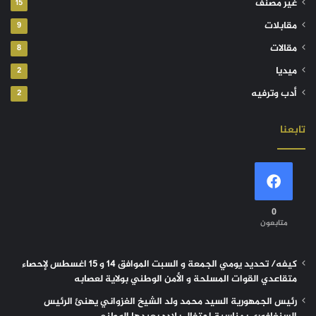
غير مصنف
15
مقابلات
9
مقالات
8
ميديا
2
أدب وترفيه
2
تابعنا
0
متابعون
كيفه/ تحديد يومي الجمعة و السبت الموافق 14 و 15 اغسطس لإحصاء
متقاعدي القوات المسلحة و الأمن الوطني بولاية لعصابه
رئيس الجمهورية السيد محمد ولد الشيخ الغزواني يهنئ الرئيس