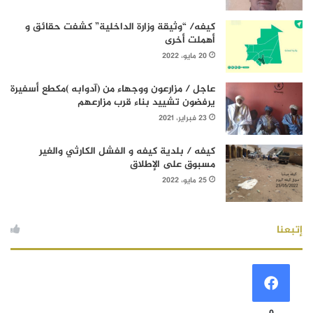
كيفه/ “وثيقة وزارة الداخلية” كشفت حقائق و
أهملت أخرى
20 مايو، 2022
عاجل / مزارعون ووجهاء من (آدوابه )مكطع أسفيرة
يرفضون تشييد بناء قرب مزارعهم
23 فبراير، 2021
كيفه / بلدية كيفه و الفشل الكارثي والغير
مسبوق على الإطلاق
25 مايو، 2022
إتبعنا