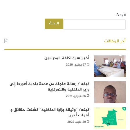
البحث
البحث
أخر المقالات
أخبار سارة لكافة المدرسين
27 يونيو، 2020
كيفه / رسالة عاجلة من عمدة بلدية أغورط إلى
وزير الداخلية واللامركزية
26 فبراير، 2021
كيفه/ “وثيقة وزارة الداخلية” كشفت حقائق و
أهملت أخرى
20 مايو، 2022