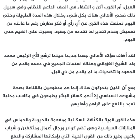
الفيل، أم القرى، أكن و الشفاء في الصف الداعم للنظام، وفي سبيل
ذلك ضحى الأهالي هناك بكل شيء،وخلال هذه المدة الطويلة وحتى
اليوم تمنعت هذه القرى عن أي رأي أو فكر معارض رغم ما عانته من
تهميش وعدم تقدير لما تقدمه من جهود، وصبرت على الضيم حتى
اليوم.
لقد أضاف هؤلاء الأهالي جهدا جديدا حينما ترشح الأخ الرئيس محمد
ولد الشيخ الغزواني وهناك استمات الجميع في دعمه وقدم من
الجهود والتضحيات ما لم يقدم من ذي قبل.
ومع أن الذين يتحركون هناك إنما هم مدفوعين بالقناعة بصحة
مشروعه السياسي إلا أنهم كسائر البشر يطمعون في مكاسب محلية
تعود بالنفع على قراهم وأهليهم.
هذه القرى قوية بالكثافة السكانية ومفعمة بالحيوية والحماس في
المنازلات السياسية وهي تضم كوادر ورجال أعمال ومثقفين و شباب
واعين وغير ذلك من القوى الحية التي بإمكانها المشاركة والدفع