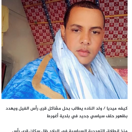
كيفه ميديا / ولد الناده يطالب بحل مشاكل قرى رأس الفيل ويهدد
بظهور حلف سياسي جديد في بلدية أغورط
منذ انطلاق التعددية السياسية في البلاد ظل سكان قرى رأس