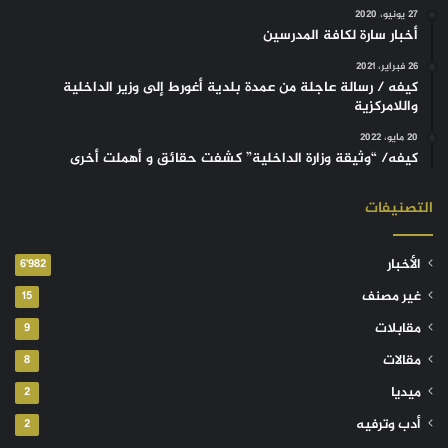
27 يونيو، 2020
أخبار سارة لكافة المدرسين
26 فبراير، 2021
كيفه / رسالة عاجلة من عمدة بلدية أغورط إلى وزير الداخلية
واللامركزية
20 مايو، 2022
كيفه/ “وثيقة وزارة الداخلية” كشفت حقائق و أهملت أخرى
التصنيفات
الأخبار
6٬982
غير مصنف
15
مقابلات
9
مقالات
8
ميديا
2
أدب وترفيه
2