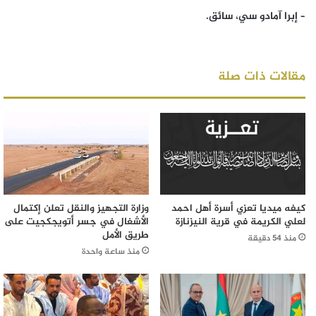
– إبرا آمادو سي، سائق.
مقالات ذات صلة
كيفه ميديا تعزي أسرة أهل احمد
وزارة التجهيز والنقل تعلن إكتمال
لعلي الكريمة في قرية النيزنازة
الأشغال في جسر أتويجكجيت على
طريق الأمل
منذ 54 دقيقة
منذ ساعة واحدة