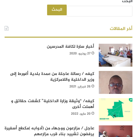
البحث
البحث
أخر المقالات
أخبار سارة لكافة المدرسين
27 يونيو، 2020
كيفه / رسالة عاجلة من عمدة بلدية أغورط إلى
وزير الداخلية واللامركزية
26 فبراير، 2021
كيفه/ “وثيقة وزارة الداخلية” كشفت حقائق و
أهملت أخرى
20 مايو، 2022
عاجل / مزارعون ووجهاء من (آدوابه )مكطع أسفيرة
يرفضون تشييد بناء قرب مزارعهم