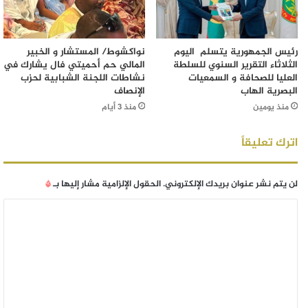
رئيس الجمهورية يتسلم اليوم
نواكشوط/ المستشار و الخبير
الثلاثاء التقرير السنوي للسلطة
المالي حم أحميتي فال يشارك في
العليا للصحافة و السمعيات
نشاطات اللجنة الشبابية لحزب
البصرية الهاب
الإنصاف
منذ يومين
منذ 3 أيام
اترك تعليقاً
لن يتم نشر عنوان بريدك الإلكتروني.
الحقول الإلزامية مشار إليها بـ
*