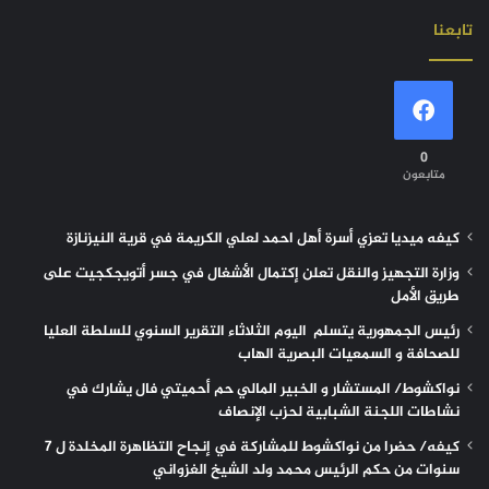
تابعنا
0
متابعون
كيفه ميديا تعزي أسرة أهل احمد لعلي الكريمة في قرية النيزنازة
وزارة التجهيز والنقل تعلن إكتمال الأشغال في جسر أتويجكجيت على
طريق الأمل
رئيس الجمهورية يتسلم اليوم الثلاثاء التقرير السنوي للسلطة العليا
للصحافة و السمعيات البصرية الهاب
نواكشوط/ المستشار و الخبير المالي حم أحميتي فال يشارك في
نشاطات اللجنة الشبابية لحزب الإنصاف
كيفه/ حضرا من نواكشوط للمشاركة في إنجاح التظاهرة المخلدة ل 7
سنوات من حكم الرئيس محمد ولد الشيخ الغزواني