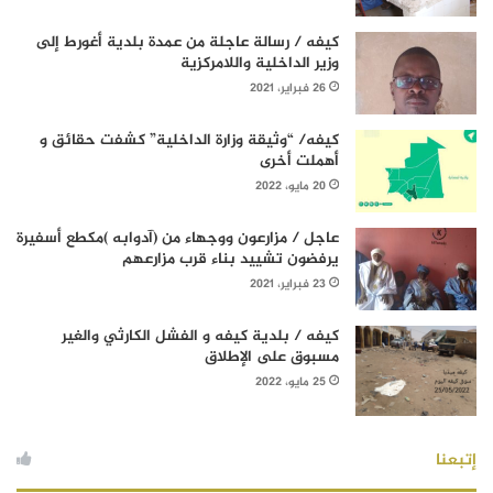
كيفه / رسالة عاجلة من عمدة بلدية أغورط إلى
وزير الداخلية واللامركزية
26 فبراير، 2021
كيفه/ “وثيقة وزارة الداخلية” كشفت حقائق و
أهملت أخرى
20 مايو، 2022
عاجل / مزارعون ووجهاء من (آدوابه )مكطع أسفيرة
يرفضون تشييد بناء قرب مزارعهم
23 فبراير، 2021
كيفه / بلدية كيفه و الفشل الكارثي والغير
مسبوق على الإطلاق
25 مايو، 2022
إتبعنا