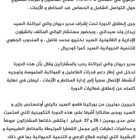
حول التواصل الشامل و الحساس ضد المخاطر و الأزمات ،
جرى إنطلاق الدورة تحت إشراف مدير ديوان والي لبراكنة السيد
زيدان ولد سيداتي ، وبحضور مستشار الوالي المكلف بالشؤون
الإدارية و القانونية السيد نختيرو محمد فاضل ، و المندوب الجهوي
للتنمية الحيوانية السيد كمرا كوديرا
ل ،
مدير ديوان والي لبراكنة رحب بالمشاركين وقال بأن هذه الدورة
تدخل في إطار دعم قدرات الفاعلين و المواكبة الملموسة وتوجيه
أنشطة الإتصال سعياً إلى إدارة المخاطر و الأزمات ، ليعلن في نهاية
كلمته عن إنطلاق فعاليات الدورة .
خبيرين دوليين من بوركينا فاسو السيد باليلي أوغستنى بازى و
السيد روجى سانكارا أشرفا على هذه الدورة التكوينية التي استمرت
على مدى يومين ( 26 و 27 فبراير ) وتلقى خلالها المشاركون عروضاً
و محاضرات تطرقت إلى مجمل القضايا المرتبطة بالمخاطر الطبيعية و
البشرية التي تواجه قطاع الرعي و التنمية الحيوانية بما في ذلك