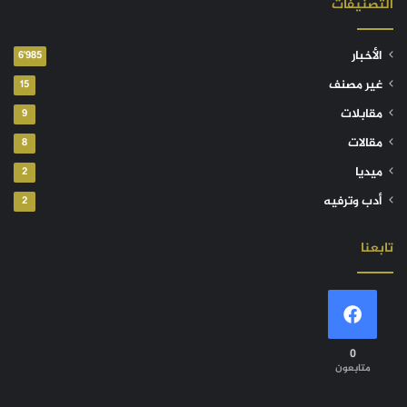
التصنيفات
الأخبار
6٬985
غير مصنف
15
مقابلات
9
مقالات
8
ميديا
2
أدب وترفيه
2
تابعنا
0
متابعون