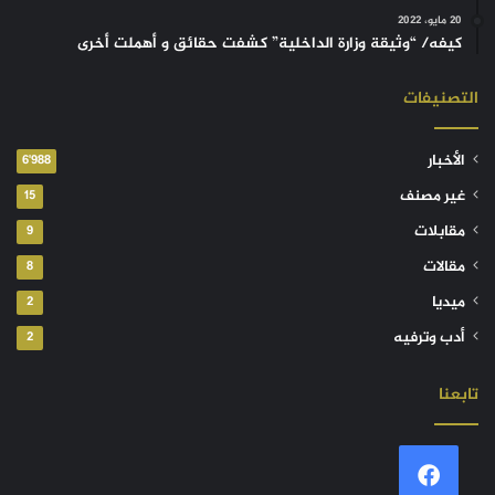
20 مايو، 2022
كيفه/ “وثيقة وزارة الداخلية” كشفت حقائق و أهملت أخرى
التصنيفات
الأخبار
6٬988
غير مصنف
15
مقابلات
9
مقالات
8
ميديا
2
أدب وترفيه
2
تابعنا