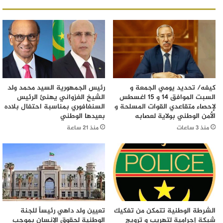
كيفه/ تحديد يومي الجمعة و
رئيس الجمهورية السيد محمد ولد
السبت الموافق 14 و 15 اغسطس
الشيخ الغزواني يهنئ الرئيس
لإحصاء متقاعدي القوات المسلحة و
السنغافوري بمناسبة احتفال بلاده
الأمن الوطني بولاية لعصابه
بعيدها الوطني
منذ 3 ساعات
منذ 21 ساعة
الشرطة الوطنية تتمكن من تفكيك
تعيين ولد داهي رئيساً للجنة
شبكة إجرامية لتهريب و ترويج
الوطنية لحقوق الإنسان بموجب