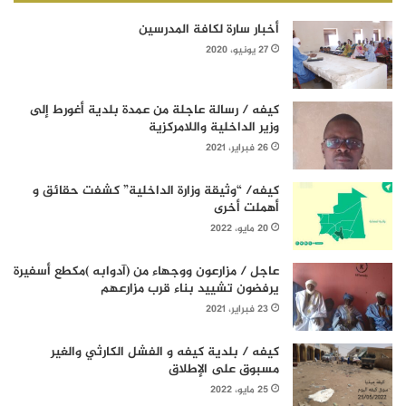
أخبار سارة لكافة المدرسين
27 يونيو، 2020
كيفه / رسالة عاجلة من عمدة بلدية أغورط إلى
وزير الداخلية واللامركزية
26 فبراير، 2021
كيفه/ “وثيقة وزارة الداخلية” كشفت حقائق و
أهملت أخرى
20 مايو، 2022
عاجل / مزارعون ووجهاء من (آدوابه )مكطع أسفيرة
يرفضون تشييد بناء قرب مزارعهم
23 فبراير، 2021
كيفه / بلدية كيفه و الفشل الكارثي والغير
مسبوق على الإطلاق
25 مايو، 2022