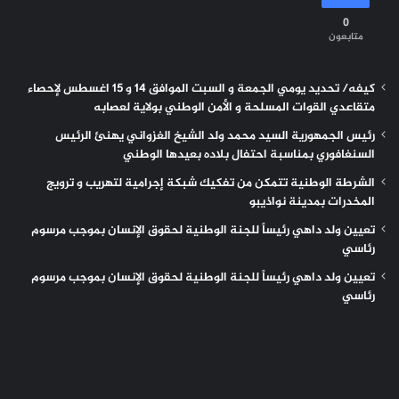
0
متابعون
كيفه/ تحديد يومي الجمعة و السبت الموافق 14 و 15 اغسطس لإحصاء
متقاعدي القوات المسلحة و الأمن الوطني بولاية لعصابه
رئيس الجمهورية السيد محمد ولد الشيخ الغزواني يهنئ الرئيس
السنغافوري بمناسبة احتفال بلاده بعيدها الوطني
الشرطة الوطنية تتمكن من تفكيك شبكة إجرامية لتهريب و ترويج
المخدرات بمدينة نواذيبو
تعيين ولد داهي رئيساً للجنة الوطنية لحقوق الإنسان بموجب مرسوم
رئاسي
تعيين ولد داهي رئيساً للجنة الوطنية لحقوق الإنسان بموجب مرسوم
رئاسي