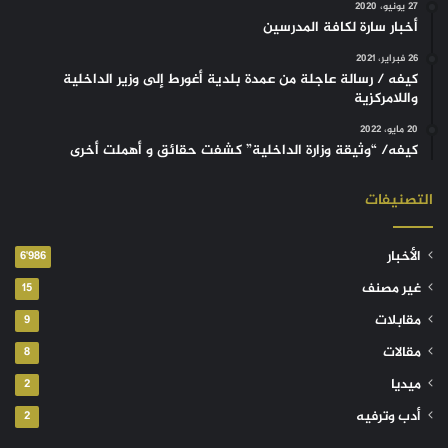
27 يونيو، 2020
أخبار سارة لكافة المدرسين
26 فبراير، 2021
كيفه / رسالة عاجلة من عمدة بلدية أغورط إلى وزير الداخلية
واللامركزية
20 مايو، 2022
كيفه/ “وثيقة وزارة الداخلية” كشفت حقائق و أهملت أخرى
التصنيفات
الأخبار
6٬986
غير مصنف
15
مقابلات
9
مقالات
8
ميديا
2
أدب وترفيه
2