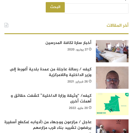
البحث
أخر المقالات
أخبار سارة لكافة المدرسين
27 يونيو، 2020
كيفه / رسالة عاجلة من عمدة بلدية أغورط إلى
وزير الداخلية واللامركزية
26 فبراير، 2021
كيفه/ “وثيقة وزارة الداخلية” كشفت حقائق و
أهملت أخرى
20 مايو، 2022
عاجل / مزارعون ووجهاء من (آدوابه )مكطع أسفيرة
يرفضون تشييد بناء قرب مزارعهم