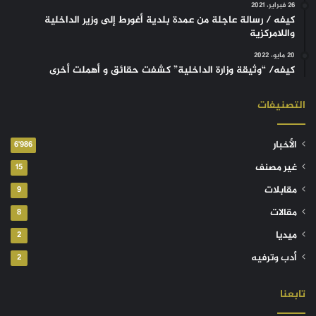
26 فبراير، 2021
كيفه / رسالة عاجلة من عمدة بلدية أغورط إلى وزير الداخلية
واللامركزية
20 مايو، 2022
كيفه/ “وثيقة وزارة الداخلية” كشفت حقائق و أهملت أخرى
التصنيفات
الأخبار
6٬986
غير مصنف
15
مقابلات
9
مقالات
8
ميديا
2
أدب وترفيه
2
تابعنا