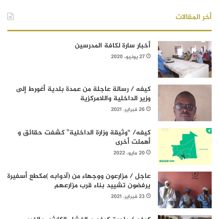
أخر المقالات
أخبار سارة لكافة المدرسين
27 يونيو، 2020
كيفه / رسالة عاجلة من عمدة بلدية أغورط إلى
وزير الداخلية واللامركزية
26 فبراير، 2021
كيفه/ “وثيقة وزارة الداخلية” كشفت حقائق و
أهملت أخرى
20 مايو، 2022
عاجل / مزارعون ووجهاء من (آدوابه )مكطع أسفيرة
يرفضون تشييد بناء قرب مزارعهم
23 فبراير، 2021