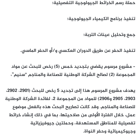
حملة رسم الخرائط الجيولوجية التفصيلية؛
تنفيذ برنامج الكيمياء الجيولوجية؛
جمع وتحليل عينات التربة؛
تنفيذ الحفر عن طريق الدوران العكسي و/أو الحفر الماسي.
– مشروع مرسوم يقضي بتجديد خمس (5) رخص للبحث عن مواد
المجموعة (2) لصالح الشركة الوطنية للصناعة والمناجم “سنيم”،
يهدف مشروع المرسوم هذا إلى تجديد 5 رخص للبحث (2901، 2902،
2903، 2905 و2906) للمواد من المجموعة 2، لفائدة الشركة الوطنية
للصناعة والمناجم. وقد كانت تصاريح البحث هذه بالفعل موضوع
عمل، خلال الفترة الأولى من صلاحيتها، بما في ذلك إنشاء خرائط
تفصيلية للمناطق المستهدفة، وحملتين جيوفيزيائية
وجيوكيميائية وحفر النواة.