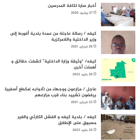
أخبار سارة لكافة المدرسين
27 يونيو، 2020
كيفه / رسالة عاجلة من عمدة بلدية أغورط إلى
وزير الداخلية واللامركزية
26 فبراير، 2021
كيفه/ “وثيقة وزارة الداخلية” كشفت حقائق و
أهملت أخرى
20 مايو، 2022
عاجل / مزارعون ووجهاء من (آدوابه )مكطع أسفيرة
يرفضون تشييد بناء قرب مزارعهم
23 فبراير، 2021
كيفه / بلدية كيفه و الفشل الكارثي والغير
مسبوق على الإطلاق
25 مايو، 2022