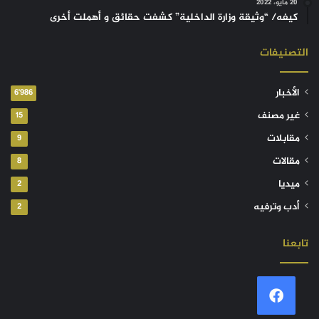
20 مايو، 2022
كيفه/ “وثيقة وزارة الداخلية” كشفت حقائق و أهملت أخرى
التصنيفات
الأخبار
6٬986
غير مصنف
15
مقابلات
9
مقالات
8
ميديا
2
أدب وترفيه
2
تابعنا