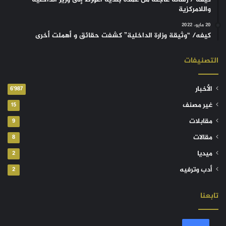
واللامركزية
20 مايو، 2022
كيفه/ “وثيقة وزارة الداخلية” كشفت حقائق و أهملت أخرى
التصنيفات
الأخبار
6٬987
غير مصنف
15
مقابلات
9
مقالات
8
ميديا
2
أدب وترفيه
2
تابعنا