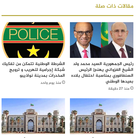
مقالات ذات صلة
رئيس الجمهورية السيد محمد ولد
الشرطة الوطنية تتمكن من تفكيك
الشيخ الغزواني يهنئ الرئيس
شبكة إجرامية لتهريب و ترويج
السنغافوري بمناسبة احتفال بلاده
المخدرات بمدينة نواذيبو
بعيدها الوطني
منذ يوم واحد
منذ 27 دقيقة