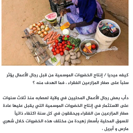
كيفه ميديا / إنتاج الخضروات الموسمية من قبل رجال الأعمال يؤثر
سلباً على صغار المزارعين الفقراء ، فما الهدف منه ؟
دأب بعض رجال الأعمال المحليين في ولاية لعصابه منذ ثلاث سنوات
على الاستثمار في إنتاج الخضروات الموسمية التي يقبل عليها عادة
صغار المزارعين من الفقراء ويحققون في كل سنة اكتفاء ذاتياً
للسوق المحلية بأسعار زهيدة من مختلف هذه الخضروات خلال شهري
مارس و أبريل ،