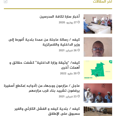
أخر المقالات
أخبار سارة لكافة المدرسين
27 يونيو، 2020
كيفه / رسالة عاجلة من عمدة بلدية أغورط إلى
وزير الداخلية واللامركزية
26 فبراير، 2021
كيفه/ “وثيقة وزارة الداخلية” كشفت حقائق و
أهملت أخرى
20 مايو، 2022
عاجل / مزارعون ووجهاء من (آدوابه )مكطع أسفيرة
يرفضون تشييد بناء قرب مزارعهم
23 فبراير، 2021
كيفه / بلدية كيفه و الفشل الكارثي والغير
مسبوق على الإطلاق