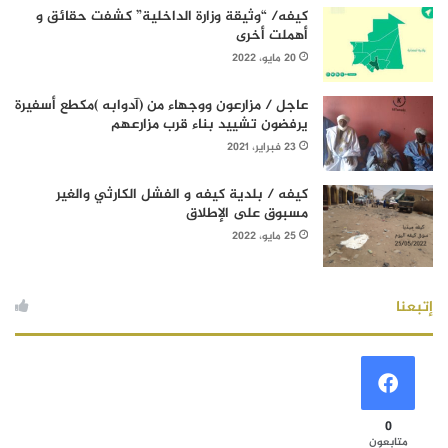
كيفه/ “وثيقة وزارة الداخلية” كشفت حقائق و
أهملت أخرى
20 مايو، 2022
عاجل / مزارعون ووجهاء من (آدوابه )مكطع أسفيرة
يرفضون تشييد بناء قرب مزارعهم
23 فبراير، 2021
كيفه / بلدية كيفه و الفشل الكارثي والغير
مسبوق على الإطلاق
25 مايو، 2022
إتبعنا
0
متابعون