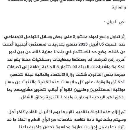
والمالية
نص البيان :
إثر تداول واسع لمواد منشورة على بعض وسائل التواصل الاجتماعي
منذ السبت 05 أبريل 2025 تتعلق بتدوينات لمستثمرة أجنبية أعلنت
من خلالها وضع حد للاستثمار في بلادنا معزية ذلك، من بين أمور
أخرى، إلى تعرضها لما وصفتها بمضايقات ومسلكيات مخلة بقواعد
الحكامة واشتراطات البيئة الاستثمارية الجاذبة إضافة إلى تصرفات
مجرمة بنص القانون، شكلت وزارة الاقتصاد والمالية لجنة لتقصي
الحقائق والوقوف على كل ملابسات هذه القضية والتثبت من مسار
مواكبة المستثمرين وطنيين كانوا أو أجانب لتطوير مشاريعهم بما
يحقق لهم الربحية المطلوبة ولبلدنا التنمية وخلق الشغل.
تم إلزام هذه اللجنة بتقديم تقريرها يوم 11 أبريل القادم كآخر أجل
وسيتم بشفافية تامة تقاسم خلاصاته مع الرأي العام و اتخاذ ما قد
يترتب عليه من إجراءات صارمة وحاسمة تحصن جاذبية بلدنا