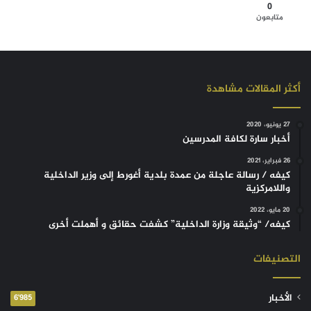
0
متابعون
أكثر المقالات مشاهدة
27 يونيو، 2020
أخبار سارة لكافة المدرسين
26 فبراير، 2021
كيفه / رسالة عاجلة من عمدة بلدية أغورط إلى وزير الداخلية
واللامركزية
20 مايو، 2022
كيفه/ “وثيقة وزارة الداخلية” كشفت حقائق و أهملت أخرى
التصنيفات
الأخبار
6٬985