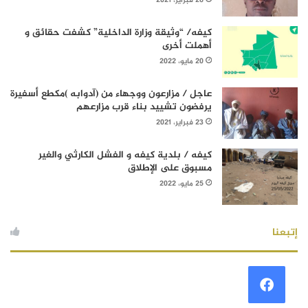
26 فبراير، 2021
كيفه/ “وثيقة وزارة الداخلية” كشفت حقائق و
أهملت أخرى
20 مايو، 2022
عاجل / مزارعون ووجهاء من (آدوابه )مكطع أسفيرة
يرفضون تشييد بناء قرب مزارعهم
23 فبراير، 2021
كيفه / بلدية كيفه و الفشل الكارثي والغير
مسبوق على الإطلاق
25 مايو، 2022
إتبعنا