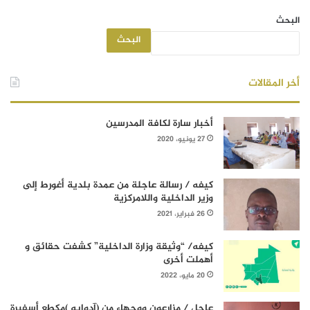
البحث
البحث
أخر المقالات
أخبار سارة لكافة المدرسين
27 يونيو، 2020
كيفه / رسالة عاجلة من عمدة بلدية أغورط إلى
وزير الداخلية واللامركزية
26 فبراير، 2021
كيفه/ “وثيقة وزارة الداخلية” كشفت حقائق و
أهملت أخرى
20 مايو، 2022
عاجل / مزارعون ووجهاء من (آدوابه )مكطع أسفيرة