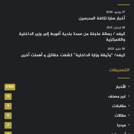
27 يونيو، 2020
أخبار سارة لكافة المدرسين
26 فبراير، 2021
كيفه / رسالة عاجلة من عمدة بلدية أغورط إلى وزير الداخلية
واللامركزية
20 مايو، 2022
كيفه/ “وثيقة وزارة الداخلية” كشفت حقائق و أهملت أخرى
التصنيفات
الأخبار
6٬985
غير مصنف
15
مقابلات
9
مقالات
8
ميديا
2