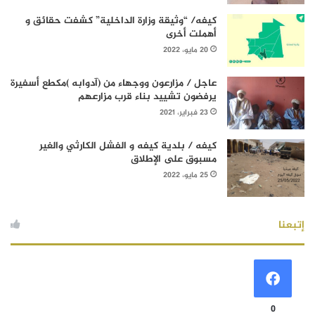
كيفه/ “وثيقة وزارة الداخلية” كشفت حقائق و
أهملت أخرى
20 مايو، 2022
عاجل / مزارعون ووجهاء من (آدوابه )مكطع أسفيرة
يرفضون تشييد بناء قرب مزارعهم
23 فبراير، 2021
كيفه / بلدية كيفه و الفشل الكارثي والغير
مسبوق على الإطلاق
25 مايو، 2022
إتبعنا
0