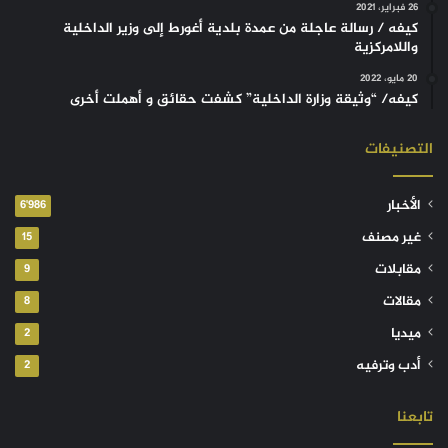
26 فبراير، 2021
كيفه / رسالة عاجلة من عمدة بلدية أغورط إلى وزير الداخلية
واللامركزية
20 مايو، 2022
كيفه/ “وثيقة وزارة الداخلية” كشفت حقائق و أهملت أخرى
التصنيفات
الأخبار
6٬986
غير مصنف
15
مقابلات
9
مقالات
8
ميديا
2
أدب وترفيه
2
تابعنا