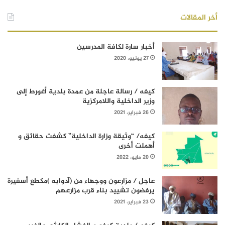
أخر المقالات
أخبار سارة لكافة المدرسين
27 يونيو، 2020
كيفه / رسالة عاجلة من عمدة بلدية أغورط إلى
وزير الداخلية واللامركزية
26 فبراير، 2021
كيفه/ “وثيقة وزارة الداخلية” كشفت حقائق و
أهملت أخرى
20 مايو، 2022
عاجل / مزارعون ووجهاء من (آدوابه )مكطع أسفيرة
يرفضون تشييد بناء قرب مزارعهم
23 فبراير، 2021