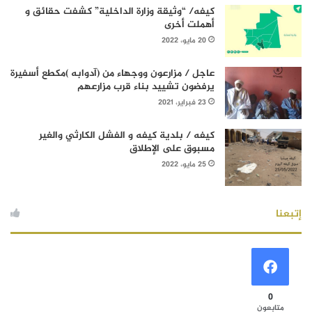
كيفه/ “وثيقة وزارة الداخلية” كشفت حقائق و
أهملت أخرى
20 مايو، 2022
عاجل / مزارعون ووجهاء من (آدوابه )مكطع أسفيرة
يرفضون تشييد بناء قرب مزارعهم
23 فبراير، 2021
كيفه / بلدية كيفه و الفشل الكارثي والغير
مسبوق على الإطلاق
25 مايو، 2022
إتبعنا
0
متابعون