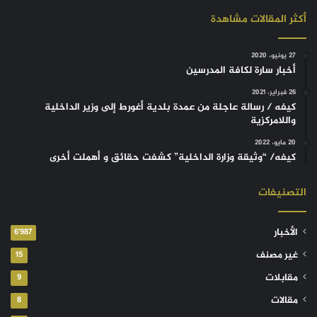
أكثر المقالات مشاهدة
27 يونيو، 2020
أخبار سارة لكافة المدرسين
26 فبراير، 2021
كيفه / رسالة عاجلة من عمدة بلدية أغورط إلى وزير الداخلية
واللامركزية
20 مايو، 2022
كيفه/ “وثيقة وزارة الداخلية” كشفت حقائق و أهملت أخرى
التصنيفات
الأخبار
6٬987
غير مصنف
15
مقابلات
9
مقالات
8