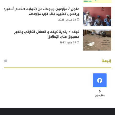
عاجل / مزارعون ووجهاء من (آدوابه )مكطع أسفيرة
يرفضون تشييد بناء قرب مزارعهم
23 فبراير، 2021
كيفه / بلدية كيفه و الفشل الكارثي والغير
مسبوق على الإطلاق
25 مايو، 2022
إتبعنا
0
متابعون