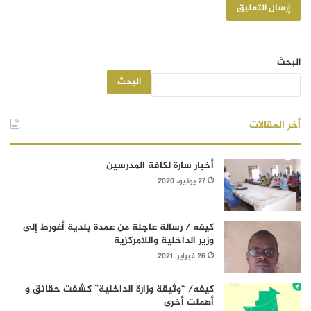
البحث
البحث
أخر المقالات
أخبار سارة لكافة المدرسين
27 يونيو، 2020
كيفه / رسالة عاجلة من عمدة بلدية أغورط إلى
وزير الداخلية واللامركزية
26 فبراير، 2021
كيفه/ “وثيقة وزارة الداخلية” كشفت حقائق و
أهملت أخرى