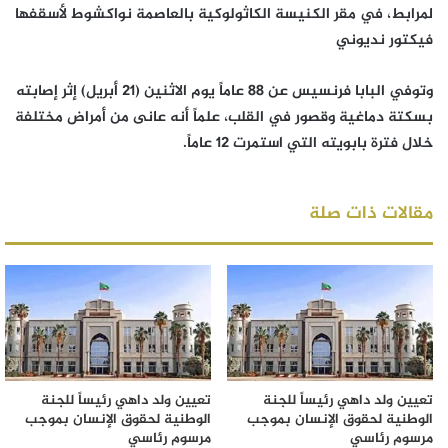
لمرابط، في مقر الكنيسة الكاثولوكية بالعاصمة نواكشوط لأسقفها
فيكتور نديوني
وتوفي البابا فرنسيس عن 88 عاماً يوم الاثنين (21 أبريل) إثر إصابته
بسكتة دماغية وقصور في القلب، علماً أنه عانى من أمراض مختلفة
خلال فترة بابويته التي استمرت 12 عاماً.
مقالات ذات صلة
تعيين ولد داهي رئيساً للجنة
تعيين ولد داهي رئيساً للجنة
الوطنية لحقوق الإنسان بموجب
الوطنية لحقوق الإنسان بموجب
مرسوم رئاسي
مرسوم رئاسي