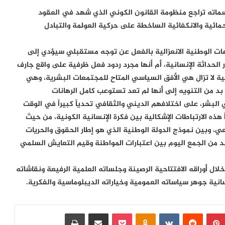
 سماته تراجع منظومة القانون الكوني الذي شهد في العقود
لحمائية والانكفائية الساخطة على حركية العولمة والتبادل
زعات الوطنية الانعزالية بالفعل عن توجه مستقبلي سيؤدي إلى
الحداثة الإنسانية، أم أنها مجرد ردود فعل ظرفية على واقع جارف
نية لا تزال هي الأفق السياسي المتاح للمجتمعات البشرية، وهي
بد من التنويه إلى أنها لم تعد تستوعب كامل الرهانات
بشر، على اختلافهم الديني والثقافي تحدياً كبيراً في الوقت
 هذه الارتباطات الإشكالية بين فكرة الإنسانية الكونية، من حيث
ي، وبين نموذج الدولة الوطنية الذي هو إطار الحقوق والحريات
لا بد من الجمع اليوم بين اعتبارات المواطنة وقيم التعايش السلمي
ال أوراقه الافتتاحية الرصينة وجلساته العلمية الرفيعة ونقاشاته
نسانية جوهر سياساته العمومية وخياراته الديبلوماسية والفكرية.
بينتيريست
‏Reddit
‏VKontakte
Odnoklassniki
بوكيت
مشاركة عبر البريد
طباعة