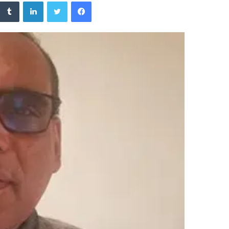
فيسبوك
تويتر
لينكدإن