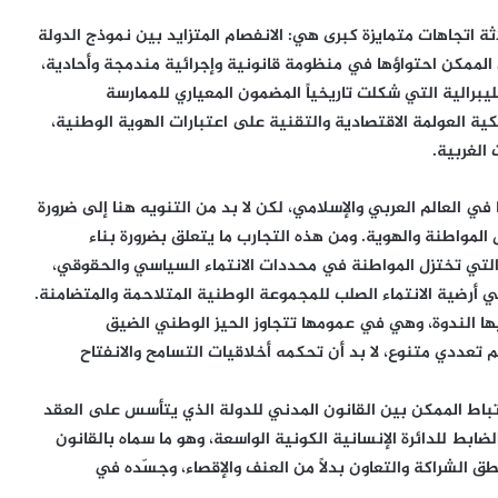
ة اتجاهات متمايزة كبرى هي: الانفصام المتزايد بين نموذج الدولة
 الممكن احتواؤها في منظومة قانونية وإجرائية مندمجة وأحادية،
ليبرالية التي شكلت تاريخياً المضمون المعياري للممارسة
كية العولمة الاقتصادية والتقنية على اعتبارات الهوية الوطنية،
الغربية.
ا في العالم العربي والإسلامي، لكن لا بد من التنويه هنا إلى ضرورة
 المواطنة والهوية. ومن هذه التجارب ما يتعلق بضرورة بناء
ة التي تختزل المواطنة في محددات الانتماء السياسي والحقوقي،
 أرضية الانتماء الصلب للمجموعة الوطنية المتلاحمة والمتضامنة.
ها الندوة، وهي في عمومها تتجاوز الحيز الوطني الضيق
 تعددي متنوع، لا بد أن تحكمه أخلاقيات التسامح والانفتاح
رتباط الممكن بين القانون المدني للدولة الذي يتأسس على العقد
ضابط للدائرة الإنسانية الكونية الواسعة، وهو ما سماه بالقانون
ق الشراكة والتعاون بدلاً من العنف والإقصاء، وجسّده في