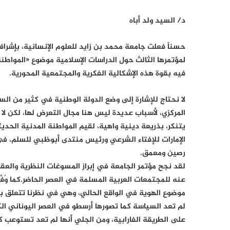
د/ السيد ولد أباه
حسناً فعلت جامعة محمد بن زايد للعلوم الإنسانية، بإشراف 
لمؤتمرها الثالث حول الدراسات الإسلامية موضوع «المواط
فيه بقوة هذه الإشكالية الفكرية والمجتمعية المحورية.
لا نحتاج للإشارة إلى وضع الدولة الوطنية في كثير من ال
المركزي، لأسباب عديدة ليس هنا مجال التعرض لها، لكن لا
يتنكر، بذريعة دينية واهية، لقيم المواطنة المدنية الحدي
الإمارات للإفتاء الشرعي ورئيس منتدى أبوظبي للسلم، في
رصين ومعمق.
لقد نجح مؤتمر الجامعة في إبراز المسوغات النظرية والعقد
عنه للمجتمعات العربية المسلمة في العصر الحاضر.كما وُفِّ
موضوع الهوية في الواقع الحالي، وهي في نظرنا تتعلق 
لم تعد السياسة كما تصورها أرسطو في العصر اليوناني الك
على الطريقة الفارابية، ومن الجلي أنها لم تعد تستوعب كا