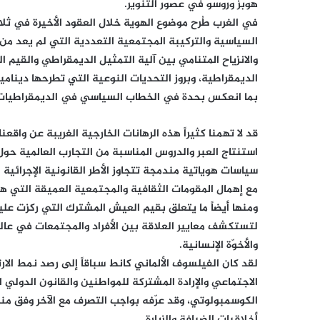
هوبز وروسو في عصور التنوير.
في الغرب طُرح موضوع الهوية خلال العقود الأخيرة في ثلاث
السياسية والتركيبة المجتمعية التعددية التي لم يعد من
والانزياح المتنامي بين آلية التمثيل الديمقراطي والقيم ال
الديمقراطية، وبروز التحديات النوعية التي تطرحها دينامي
بما انعكس بحدة في الخطاب السياسي في الديمقراطيات 
قد لا تهمنا كثيراً هذه الرهانات الخارجية الغريبة عن واقعن
استنتاج العبر والدروس المناسبة من التجارب العالمية حول
سياسات هوياتية مندمجة تتجاوز الأطر القانونية الإجرائي
مع إهمال المقومات الثقافية والمجتمعية العميقة التي هي
ومنها أيضاً ما يتعلق بقيم العيش المشترك التي ركزت علي
لتستكشف معايير العلاقة بين الأفراد والمجتمعات في عالم
والأخوّة الإنسانية.
لقد كان الفيلسوف الألماني كانط سباقاً إلى رصد نمط الا
الاجتماعي والإرادة المشتركة للمواطنين والقانون الدولي ال
الكوسمبولوتي، وقد عرّفه بواجب التصرف مع الآخر وفق منط
أخلاقيات الضيافة والزيارة.