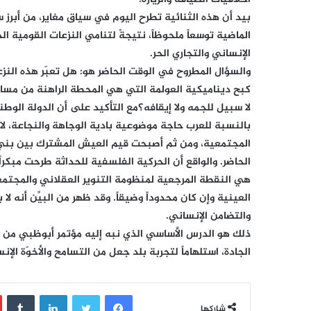
بيد أن هذه الثنائية تطرح اليوم في سياق مغاير، من أبرز
الماضية توسعاً ملحوظاً، نتيجةً لتنامي النزعات القومية ا
الإنساني والتجاري الحر.
والسؤال المطروح في الوقت الحاضر هو: هل تعبّر هذه الن
كبح ديناميكية العولمة التي هي المحطة الراهنة من مسار 
لا سبيل للجمه ولا إيقافه؟مع التأكيد على أن الدولة الوط
بالنسبة للعرب حاجة موضوعية بادية الوجاهة والنجاعة، لا 
المجتمعية، ومن ثم أصبحت قيم العيش المشترك بين بني ال
الحاضر. والواقع أن الحركية الفلسفية للحداثة طرحت مبكراً
هي النقطة المرجعية لمنظومة التنوير العقلاني والمجتمع
العينية وإن كان محدوداً وضيقاً. وقد ظهر من البيِّن أنه 
والتضامن الإنساني.
ذلك هو الدرس الأساسي الذي نبه إليه مؤتمر أبوظبي من خل
الجادة، استلهاماً لتجربة بلد جعل من التسامح والأخوّة الإ
فيسبوك
تويتر
لينكدإن
‏Tumblr
شاركها