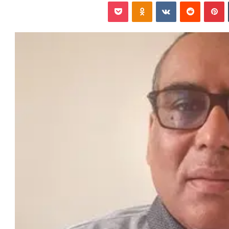
‏Tumblr
بينتيريست
‏Reddit
‏VKontakte
Odnoklassniki
بوكيت