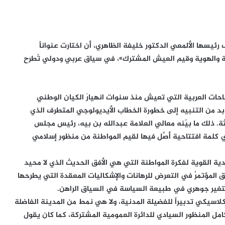
رئيسها الألمعي الدكتور خليفة الظاهري، أن اختارت عنواناً
نة والهوية وقيم العيش المشترك»، في سياق عربي ودولي تُطرح
ساحات العربية التي تعيش منذ سنوات انهيارَ الكيان الوطني
 بد من التنبيه إلى خطورة الخطاب الأيديولوجي المتطرف الذي
ثة. ذلك ما بيّنه معالي العلامة عبدالله بن بيه، رئيس مجلس
 كلمة افتتاحية أصَّل فيها لقيم المواطنة من منظور إسلامي
ية القوية لفكرة المواطنة التي هي الأفق الحديث الذي لا محيد
ق المؤتمرُ في التعرض للرهانات والإشكاليات المعقدة التي يطرحها
بتغير جوهري في طبيعة السياسة في السياق الراهن.
لاسيكي تدبيراً للفضيلة المدنية، ولا هي نمط من المدينة الفاضلة
مل المنظور السيادي للدائرة العمومية المشتركة، كما كان يقول