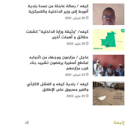
كيفه / رسالة عاجلة من عمدة بلدية
أغورط إلى وزير الداخلية واللامركزية
26 فبراير، 2021
كيفه/ “وثيقة وزارة الداخلية” كشفت
حقائق و أهملت أخرى
20 مايو، 2022
عاجل / مزارعون ووجهاء من (آدوابه
)مكطع أسفيرة يرفضون تشييد بناء
قرب مزارعهم
23 فبراير، 2021
كيفه / بلدية كيفه و الفشل الكارثي
والغير مسبوق على الإطلاق
25 مايو، 2022
إتبعنا