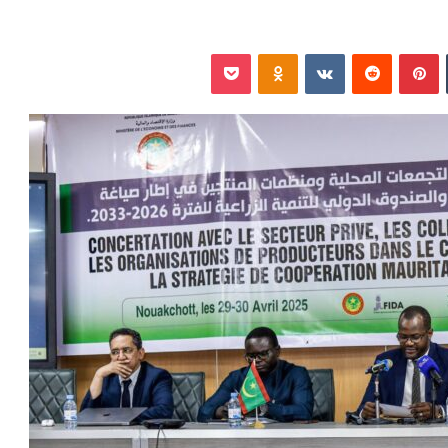
‏Tumblr
بينتيريست
‏Reddit
‏VKontakte
Odnoklassniki
بوكيت