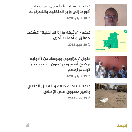
كيفه / رسالة عاجلة من عمدة بلدية
أغورط إلى وزير الداخلية واللامركزية
26 فبراير، 2021
كيفه/ “وثيقة وزارة الداخلية” كشفت
حقائق و أهملت أخرى
20 مايو، 2022
عاجل / مزارعون ووجهاء من (آدوابه
)مكطع أسفيرة يرفضون تشييد بناء
قرب مزارعهم
23 فبراير، 2021
كيفه / بلدية كيفه و الفشل الكارثي
والغير مسبوق على الإطلاق
25 مايو، 2022
إتبعنا