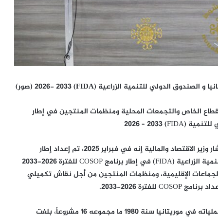
الدولي للتنمية الزراعية (FIDA) 2026- 2033 (صور)
طاع الخاص والتجمعات المحلية ومنظمات المنتجين في إطار
FIDA) 2026 – 
وفي كلمته الافتتاحية للورشة قال محمد فاضل بال، مستشار وزير الاقتصاد والمالية إنه في فبراير 2025، تم إعداد إطار
استراتيجي جديد للتعاون بين بلادنا والصندوق الدولي للتنمية الزراعية (FIDA) في إطار برنامج COSOP للفترة 2026-2033
لجماعات الإقليمية، ومنظمات المنتجين من أجل نقاش تكميلي
ترة 2026-2033.
وأضاف محمد فاضل بال أن صندوق FIDA موّل منذ بداية عملياته في موريتانيا سنة 1980 ما مجموعه 16 مشروعاً، بلغت