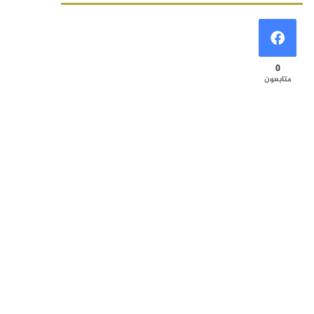
0
متابعون