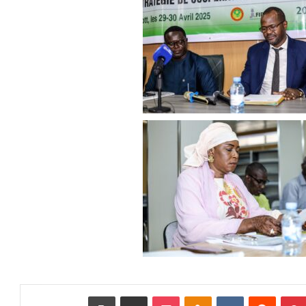
بينتيريست
‏Reddit
‏VKontakte
Odnoklassniki
بوكيت
مشاركة عبر البريد
طباعة