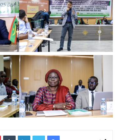
فيسبوك
تويتر
لينكدإن
‏Tumblr