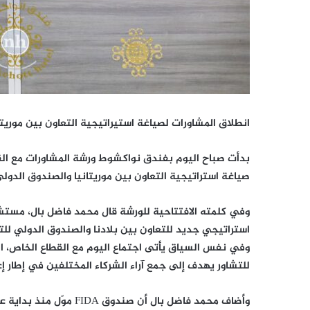
انطلاق المشاورات لصياغة استيراتيجية التعاون بين موريتانيا و الصندوق 
بدأت صباح اليوم بفندق نواكشوط ورشة المشاورات مع الق
صياغة استراتيجية التعاون بين موريتانيا والصندوق الدولي للتنمية (2033
وفي نفس السياق يأتى اجتماع اليوم مع القطاع الخاص، ا
للتشاور يهدف إلى جمع آراء الشركاء المختلفين في إطار إعداد برنامج COSOP للف