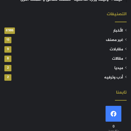
التصنيفات
الأخبار
6٬986
غير مصنف
15
مقابلات
9
مقالات
8
ميديا
2
أدب وترفيه
2
تابعنا
0