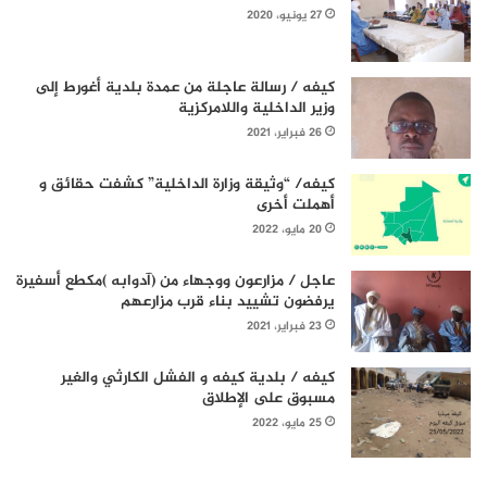
27 يونيو، 2020
كيفه / رسالة عاجلة من عمدة بلدية أغورط إلى
وزير الداخلية واللامركزية
26 فبراير، 2021
كيفه/ “وثيقة وزارة الداخلية” كشفت حقائق و
أهملت أخرى
20 مايو، 2022
عاجل / مزارعون ووجهاء من (آدوابه )مكطع أسفيرة
يرفضون تشييد بناء قرب مزارعهم
23 فبراير، 2021
كيفه / بلدية كيفه و الفشل الكارثي والغير
مسبوق على الإطلاق
25 مايو، 2022