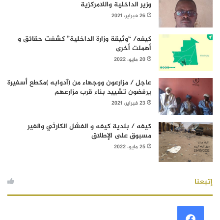
وزير الداخلية واللامركزية
26 فبراير، 2021
كيفه/ “وثيقة وزارة الداخلية” كشفت حقائق و
أهملت أخرى
20 مايو، 2022
عاجل / مزارعون ووجهاء من (آدوابه )مكطع أسفيرة
يرفضون تشييد بناء قرب مزارعهم
23 فبراير، 2021
كيفه / بلدية كيفه و الفشل الكارثي والغير
مسبوق على الإطلاق
25 مايو، 2022
إتبعنا