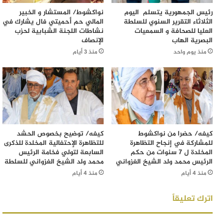
رئيس الجمهورية يتسلم اليوم
نواكشوط/ المستشار و الخبير
الثلاثاء التقرير السنوي للسلطة
المالي حم أحميتي فال يشارك في
العليا للصحافة و السمعيات
نشاطات اللجنة الشبابية لحزب
البصرية الهاب
الإنصاف
منذ يوم واحد
منذ 3 أيام
كيفه/ حضرا من نواكشوط
كيفه/ توضيح بخصوص الحشد
للمشاركة في إنجاح التظاهرة
للتظاهرة الإحتفالية المخلدة للذكرى
المخلدة ل 7 سنوات من حكم
السابعة لتولي فخامة الرئيس
الرئيس محمد ولد الشيخ الغزواني
محمد ولد الشيخ الغزواني للسلطة
منذ 4 أيام
منذ 4 أيام
اترك تعليقاً