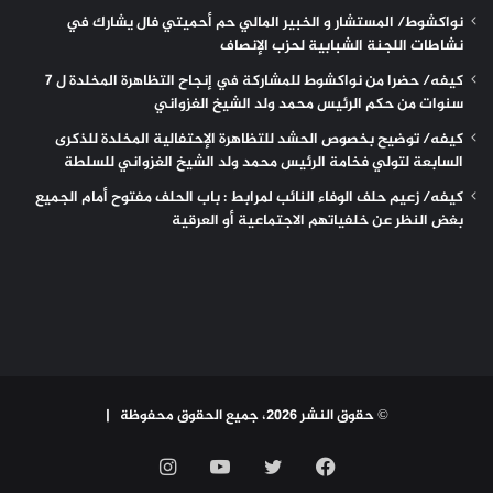
نواكشوط/ المستشار و الخبير المالي حم أحميتي فال يشارك في
نشاطات اللجنة الشبابية لحزب الإنصاف
كيفه/ حضرا من نواكشوط للمشاركة في إنجاح التظاهرة المخلدة ل 7
سنوات من حكم الرئيس محمد ولد الشيخ الغزواني
كيفه/ توضيح بخصوص الحشد للتظاهرة الإحتفالية المخلدة للذكرى
السابعة لتولي فخامة الرئيس محمد ولد الشيخ الغزواني للسلطة
كيفه/ زعيم حلف الوفاء النائب لمرابط : باب الحلف مفتوح أمام الجميع
بغض النظر عن خلفياتهم الاجتماعية أو العرقية
© حقوق النشر 2026، جميع الحقوق محفوظة |
فيسبوك
تويتر
يوتيوب
انستقرام