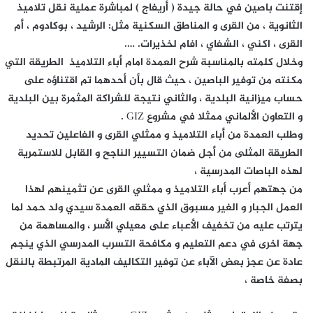
إقتنت باصين في حالة جيدة ( أريفاج ) لمباشرة عملية نقل تلاميذ
الثانوية ، من القرى و المناطق السكنية مثل: الرشيد ، بوكادوم ، أم
القرى ، اكني ، الشفاي ، افام لخذيرات. ….
وخلال كلمته بالمناسبة شرح العمدة امام أباء التلاميذ الطريقة التي
مكنته من توفير الباصين ، حيث قال بأن أحدهما تم اقتناؤه على
حساب ميزانية البلدية ، والثاني نتيجة للشراكة المثمرة بين البلدية
و التعاون الألماني ممثلا في مشروع GIZ .
وطلب العمدة من أباء التلاميذ و ممثلي القرى و الفاعلين تحديد
الطريقة المثلى من أجل ضمان التسيير الناجح و القابل للاستمرية
لهذه الباصات المدرسية ،
من جهتهم أعرب أباء التلاميذ و ممثلي القرى عن تثمينهم لهذا
العمل الجبار و الغير مسبوق الذي حققه العمدة سيدي ولد حمد لما
يترتب عليه من تخفيف الأعباء على معيلي الأسر ، والمساهمة من
جهة اخرى في دعم التعليم و مكافحة التسرب المدرسي الذي ينجم
عادة عن عجز بعض الآباء عن توفير التكاليف المادية المرتبطة بالنقل
بصفة خاصة ،