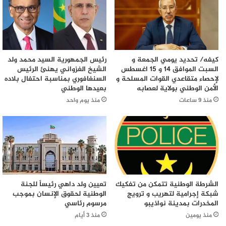
كيفه/ تحديد يومي الجمعة و
رئيس الجمهورية السيد محمد ولد
السبت الموافق 14 و 15 اغسطس
الشيخ الغزواني يهنئ الرئيس
لإحصاء متقاعدي القوات المسلحة و
السنغافوري بمناسبة احتفال بلاده
الأمن الوطني بولاية لعصابه
بعيدها الوطني
منذ 9 ساعات
منذ يوم واحد
الشرطة الوطنية تتمكن من تفكيك
تعيين ولد داهي رئيساً للجنة
شبكة إجرامية لتهريب و ترويج
الوطنية لحقوق الإنسان بموجب
المخدرات بمدينة نواذيبو
مرسوم رئاسي
منذ يومين
منذ 3 أيام