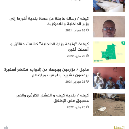
كيفه / رسالة عاجلة من عمدة بلدية أغورط إلى
وزير الداخلية واللامركزية
26 فبراير، 2021
كيفه/ “وثيقة وزارة الداخلية” كشفت حقائق و
أهملت أخرى
20 مايو، 2022
عاجل / مزارعون ووجهاء من (آدوابه )مكطع أسفيرة
يرفضون تشييد بناء قرب مزارعهم
23 فبراير، 2021
كيفه / بلدية كيفه و الفشل الكارثي والغير
مسبوق على الإطلاق
25 مايو، 2022
إتبعنا