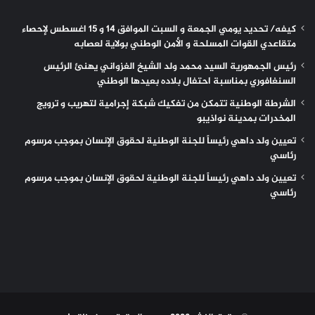
كيفه/ تحديد يومي الجمعة و السبت الموافق 14 و 15 اغسطس لإحصاء
متقاعدي القوات المسلحة و الأمن الوطني بولاية لعصابه
رئيس الجمهورية السيد محمد ولد الشيخ الغزواني يهنئ الرئيس
السنغافوري بمناسبة احتفال بلاده بعيدها الوطني
الشرطة الوطنية تتمكن من تفكيك شبكة إجرامية لتهريب و ترويج
المخدرات بمدينة نواذيبو
تعيين ولد داهي رئيساً للجنة الوطنية لحقوق الإنسان بموجب مرسوم
رئاسي
تعيين ولد داهي رئيساً للجنة الوطنية لحقوق الإنسان بموجب مرسوم
رئاسي