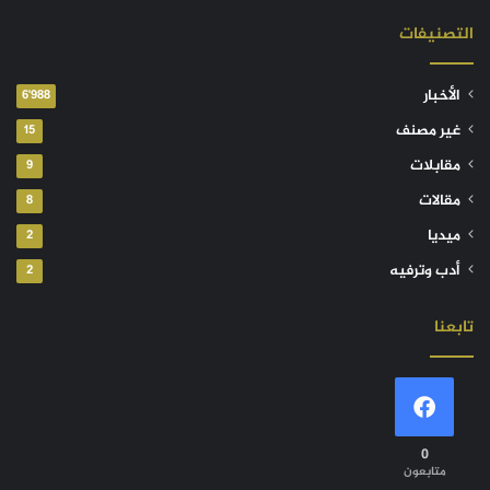
التصنيفات
الأخبار
6٬988
غير مصنف
15
مقابلات
9
مقالات
8
ميديا
2
أدب وترفيه
2
تابعنا
0
متابعون