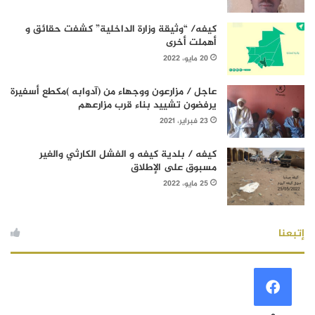
كيفه/ “وثيقة وزارة الداخلية” كشفت حقائق و
أهملت أخرى
20 مايو، 2022
عاجل / مزارعون ووجهاء من (آدوابه )مكطع أسفيرة
يرفضون تشييد بناء قرب مزارعهم
23 فبراير، 2021
كيفه / بلدية كيفه و الفشل الكارثي والغير
مسبوق على الإطلاق
25 مايو، 2022
إتبعنا