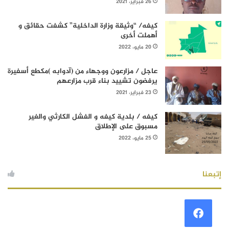
26 فبراير، 2021
كيفه/ “وثيقة وزارة الداخلية” كشفت حقائق و
أهملت أخرى
20 مايو، 2022
عاجل / مزارعون ووجهاء من (آدوابه )مكطع أسفيرة
يرفضون تشييد بناء قرب مزارعهم
23 فبراير، 2021
كيفه / بلدية كيفه و الفشل الكارثي والغير
مسبوق على الإطلاق
25 مايو، 2022
إتبعنا