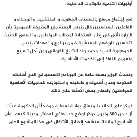
أولويات التنمية بالولايات الداخلية ،
في إجتماع موسع بالسلطات الجهوية و المنتخبين و الوجهاء و
الفاعلين السياسيين قال رئيس البعثة وزير الوظيفة العمومية بأن
الزيارة تأتي في إطار الاستجابة لمطالب المواطنين و السعي الحثيث
لتحسين ظروفهم المعيشية ضمن برنامج و تعهدات رئيس
الجمهورية السيد محمد ولد الشيخ الغزواني ومن أجل تسريع
وتعميم النفاذ إلى الخدمات الأساسية .
وتحدث الوزير بصفة عامة عن البرنامج الاستعجالي الذي أطلقته
الحكومة ومدى أهميته و فاعليته و استجابته للحاجيات الأساسية
للمواطنين واعطى بعض الأمثلة على ذلك.
ليركز على الجانب المتعلق بولاية لعصابه موضحاً أن الحكومة عبأت
أزيد من 300 مليون دولار لوضع حد نهائي لعطش مدينة كيفه ، وأن
الأسابيع المقبلة ستشهد إنطلاق الأشغال في هذا المشروع الهام.