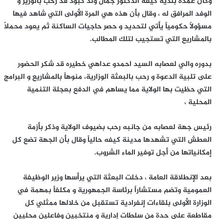
وكان عمدة بلدية كيفه الدكتور جمال ولد كبود قد رحب بالوزير و
الوفد المرافق له ، وقال بأن هذه هي المرة الأولى التي شاهد فيها
مسؤولاً حكومياً يأتي لتحديد و حصر حاجيات الساكنة ثم يعود محملاً
بالمشاريع التي تستجيب لتلك المطالب.
بدوره والي لعصابه السيد احمدو عداهي خطيره قد شكر الحضور
على تلبية الدعوة و رحب بالبعثة الوزارية، منوهاً بالمشاريع و البرامج
التي حظيت بها الولاية مما يساهم في الدفع بعجلة التنمية
المحلية ،
رئيس جهة لعصابه من جانبه رحب بضيوف الولاية وذكر بأزمة
العطش التي تشهدها مدينة كيفه حالياً وقال بأن الجهة تضع كل
إمكانياتها من أجل توفير الماء الشروب.
بعد الإنطلاقة العامة ، دخلت البعثة التي يرأسها وزير الوظيفة
العمومية وتضم مستشاراً برئاسة الجمهورية و مكلفاً بمهمة في
الوزارة الأولى بلقاءات إنفرادية تستقبل من خلالها ممثلي كل
مقاطعة على حدة من سلطات إدارية و منتخبين وفاعلين محليين