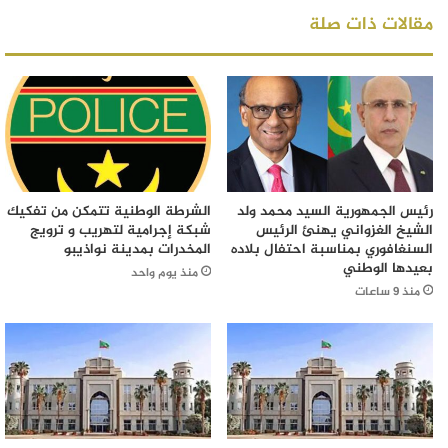
مقالات ذات صلة
رئيس الجمهورية السيد محمد ولد
الشرطة الوطنية تتمكن من تفكيك
الشيخ الغزواني يهنئ الرئيس
شبكة إجرامية لتهريب و ترويج
السنغافوري بمناسبة احتفال بلاده
المخدرات بمدينة نواذيبو
بعيدها الوطني
منذ يوم واحد
منذ 9 ساعات