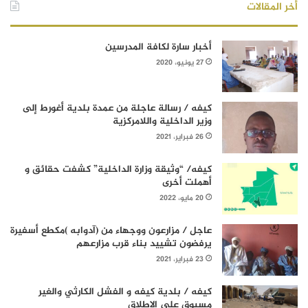
أخر المقالات
أخبار سارة لكافة المدرسين
27 يونيو، 2020
كيفه / رسالة عاجلة من عمدة بلدية أغورط إلى
وزير الداخلية واللامركزية
26 فبراير، 2021
كيفه/ “وثيقة وزارة الداخلية” كشفت حقائق و
أهملت أخرى
20 مايو، 2022
عاجل / مزارعون ووجهاء من (آدوابه )مكطع أسفيرة
يرفضون تشييد بناء قرب مزارعهم
23 فبراير، 2021
كيفه / بلدية كيفه و الفشل الكارثي والغير
مسبوق على الإطلاق