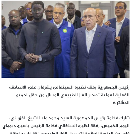
رئيس الجمهورية رفقة نظيره السينغالي يشرفان على الانطلاقة
الفعلية لعملية تصدير الغاز الطبيعي المسال من حقل احميم
المشترك
شارك فخامة رئيس الجمهورية السيد محمد ولد الشيخ الغزواني،
اليوم الخميس، رفقة نظيره السنغالي فخامة الرئيس باسيرو ديوماي
فاي، من المنصة العائمة لتسييل الغاز الطبيعي FLNG، بمنطقة