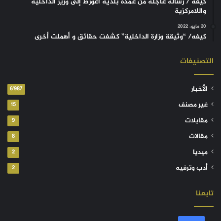
كيفه / رسالة عاجلة من عمدة بلدية أغورط إلى وزير الداخلية
واللامركزية
20 مايو، 2022
كيفه/ “وثيقة وزارة الداخلية” كشفت حقائق و أهملت أخرى
التصنيفات
الأخبار
6٬987
غير مصنف
15
مقابلات
9
مقالات
8
ميديا
2
أدب وترفيه
2
تابعنا