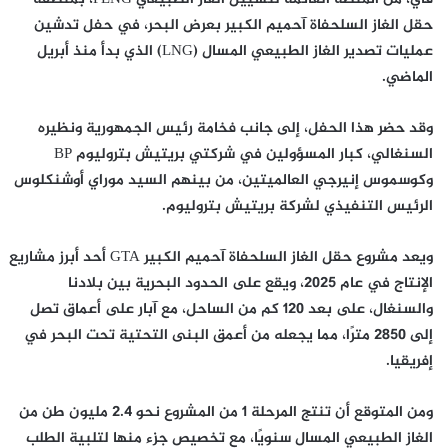
حقل الغاز السلحفاة آحميم الكبير بعرض البحر، في حفل تدشين
عمليات تصدير الغاز الطبيعي المسال (LNG) الذي بدأ منذ أبريل
الماضي.
وقد حضر هذا الحفل، إلى جانب فخامة رئيس الجمهورية ونظيره
السنغالي، كبار المسؤولين في شركتي بريتيش بتروليوم BP
وكوسموس إنيرجي العالميتين، من بينهم السيد موراي أوشنكلوس
الرئيس التنفيذي لشركة بريتيش بتروليوم.
ويعد مشروع حقل الغاز السلحفاة آحميم الكبير GTA أحد أبرز مشاريع
الإنتاج في عام 2025، ويقع على الحدود البحرية بين بلادنا
والسنغال، على بعد 120 كم من الساحل، مع آبار على أعماق تصل
إلى 2850 مترًا، مما يجعله من أعمق البنى التحتية تحت البحر في
إفريقيا.
ومن المتوقع أن تنتج المرحلة 1 من المشروع نحو 2.4 مليون طن من
الغاز الطبيعي المسال سنويًا، مع تخصيص جزء منها لتلبية الطلب