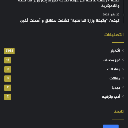
كيفه / رسالة عاجلة من عمدة بلدية أغورط إلى وزير الداخلية
واللامركزية
20 مايو، 2022
كيفه/ “وثيقة وزارة الداخلية” كشفت حقائق و أهملت أخرى
التصنيفات
الأخبار
6٬988
غير مصنف
15
مقابلات
9
مقالات
8
ميديا
2
أدب وترفيه
2
تابعنا