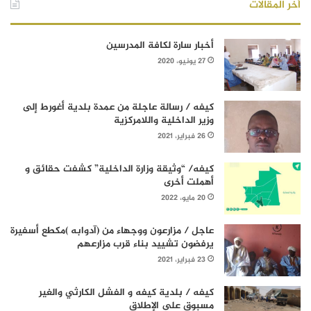
أخر المقالات
أخبار سارة لكافة المدرسين
27 يونيو، 2020
كيفه / رسالة عاجلة من عمدة بلدية أغورط إلى
وزير الداخلية واللامركزية
26 فبراير، 2021
كيفه/ “وثيقة وزارة الداخلية” كشفت حقائق و
أهملت أخرى
20 مايو، 2022
عاجل / مزارعون ووجهاء من (آدوابه )مكطع أسفيرة
يرفضون تشييد بناء قرب مزارعهم
23 فبراير، 2021
كيفه / بلدية كيفه و الفشل الكارثي والغير
مسبوق على الإطلاق