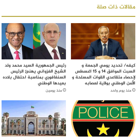
مقالات ذات صلة
كيفه/ تحديد يومي الجمعة و
رئيس الجمهورية السيد محمد ولد
السبت الموافق 14 و 15 اغسطس
الشيخ الغزواني يهنئ الرئيس
لإحصاء متقاعدي القوات المسلحة و
السنغافوري بمناسبة احتفال بلاده
الأمن الوطني بولاية لعصابه
بعيدها الوطني
منذ يوم واحد
منذ يومين