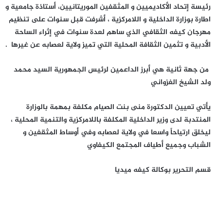
رئيسة إتحاد الأكاديميين و المثقفين الموريتانيين، أستاذة جامعية و
اطارة بوزارة الداخلية و اللامركزية ، أشرفت قبل سنوات على تنظيم
مهرجان كيفه الثقافي الذي ساهم لعدة سنوات في إثراء الساحة
الأدبية و تثمين الثقافة المحلية التي تميز ولاية لعصابه عن غيرها .
من جهة ثانية هي أبرز الداعمين لرئيس الجمهورية السيد محمد
ولد الشيخ الغزواني
يأتي تعيين الدكتورة منى بنت الصيام مكلفة بمهمة بالوزارة
المنتدبة لدى وزير الداخلية المكلفة باللامركزية والتنمية المحلية ،
ليخلق ارتياحاً واسعا في ولاية لعصابه وفي أوساط المثقفين و
الشباب وجميع أطياف المجتمع الكيفاوي
قسم التحرير بوكالة كيفه ميديا