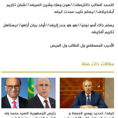
كلحمد العاكب ذالترصاف//هون وهك وشين الصيفه//شفن تكريم
أبلاخيلاف//يسلم نايب عمدت كيفه
يسلم ذاك أسو نونوَ//هو هو جدر إليفه//أولد بيان أراهوَ//يستاهل
تكريم أفكيفه
الأديب المصطفي ول الطالب ول الميس
مقالات ذات صلة
كيفه/ تحديد يومي الجمعة و
رئيس الجمهورية السيد محمد ولد