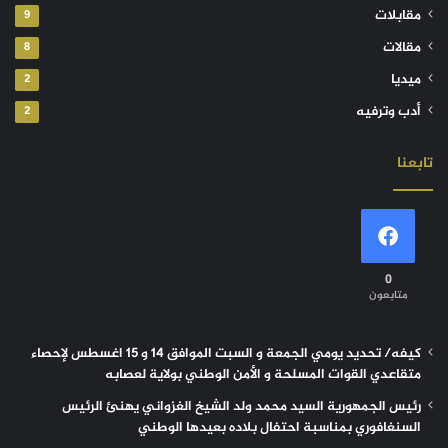
مقابلات
9
مقالات
8
ميديا
2
أدب وترفيه
2
تابعنا
0
متابعون
كيفه/ تحديد يومي الجمعة و السبت الموافق 14 و 15 اغسطس لإحصاء
متقاعدي القوات المسلحة و الأمن الوطني بولاية لعصابه
رئيس الجمهورية السيد محمد ولد الشيخ الغزواني يهنئ الرئيس
السنغافوري بمناسبة احتفال بلاده بعيدها الوطني