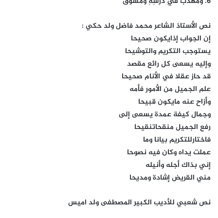
٦. وَمُهَذَّبٌ فِي دَرْسِهِ وَمُشَوِّقُ
نص الأستاذ الشاعر محمد فاضل ولد حكي :
إن الجواب إذايكون صحيحا
يستوجب التكريم والتوشيحا
وإليه يسعى كل رائع مقصد
قد حاز عقلا في الأنام صحيحا
علم الجميل من الأمور فأمه
وأزاح عنه مايكون قبيحا
وجمال كيفة عمدة يسعى إلى
رفع الجميل منقحاتنقيحا
فاختارللتكريم بيانا وما
عملت يداه وكان فيه نصوحا
إني بذاك أجله وأنيله
مني القريض إشادة ومديحا
نص شعبي للأديب الكبير المصطفى ولد اميس