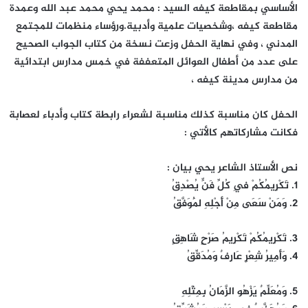
الأساسي بمقاطعة كيفه السيد : محمد يحي محمد عبد الله وعمدة
مقاطعة كيفه ،وشخصيات علمية وأدبية.ورؤساء منظمات للمجتمع
المدني ، وفي نهاية الحفل وزعت نسخة من كتاب الجواب الصحيح
على عدد من أطفال العوائل المتعففة في خمس مدارس ابتدائية
من مدارس مدينة كيفه ،
الحفل كان مناسبة كذلك مناسبة لشعراء رابطة كتاب وأدباء لعصابة
فكانت مشاركاتهم كالأتي :
نص الأستاذ الشاعر يحي بيان :
١. تَكْرِيمُكُمْ فِي كُلِّ فَنٍّ يُصْدِقُ
٢. وَمَنْ سَعَى مِنْ أَجْلِهِ لَمُوَفَّقُ
٣. تَكْرِيمُكُمْ تَكْرِيمُ صَرْحٍ شَاهِقٍ
٤. وَأَمِيرُ شِعْرٍ عَارِفٌ وَمُدَقِّقُ
٥. وَمُعَلِّمٌ يَزْهُو الزَّمَانُ بِمِثْلِهِ