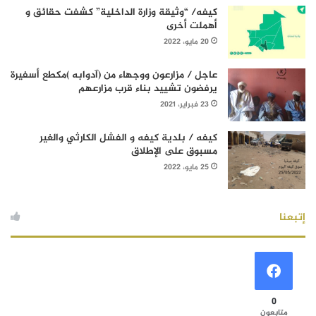
كيفه/ “وثيقة وزارة الداخلية” كشفت حقائق و
أهملت أخرى
20 مايو، 2022
عاجل / مزارعون ووجهاء من (آدوابه )مكطع أسفيرة
يرفضون تشييد بناء قرب مزارعهم
23 فبراير، 2021
كيفه / بلدية كيفه و الفشل الكارثي والغير
مسبوق على الإطلاق
25 مايو، 2022
إتبعنا
0
متابعون