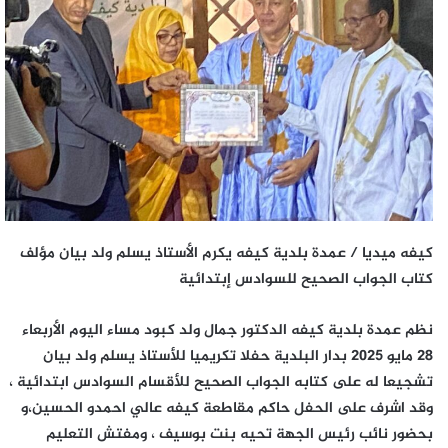
كيفه ميديا / عمدة بلدية كيفه يكرم الأستاذ يسلم ولد بيان مؤلف
كتاب الجواب الصحيح للسوادس إبتدائية
نظم عمدة بلدية كيفه الدكتور جمال ولد كبود مساء اليوم الأربعاء
28 مايو 2025 بدار البلدية حفلا تكريميا للأستاذ يسلم ولد بيان
تشجيعا له على كتابه الجواب الصحيح للأقسام السوادس ابتدائية ،
وقد اشرف على الحفل حاكم مقاطعة كيفه عالي احمدو الحسين،و
بحضور نائب رئيس الجهة تحيه بنت بوسيف ، ومفتش التعليم