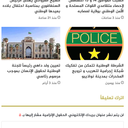
السبت الموافق 14 و 15 اغسطس
الشيخ الغزواني يهنئ الرئيس
لإحصاء متقاعدي القوات المسلحة و
السنغافوري بمناسبة احتفال بلاده
الأمن الوطني بولاية لعصابه
بعيدها الوطني
منذ 3 ساعات
منذ 21 ساعة
الشرطة الوطنية تتمكن من تفكيك
تعيين ولد داهي رئيساً للجنة
شبكة إجرامية لتهريب و ترويج
الوطنية لحقوق الإنسان بموجب
المخدرات بمدينة نواذيبو
مرسوم رئاسي
منذ يومين
منذ 3 أيام
اترك تعليقاً
لن يتم نشر عنوان بريدك الإلكتروني.
الحقول الإلزامية مشار إليها بـ
*