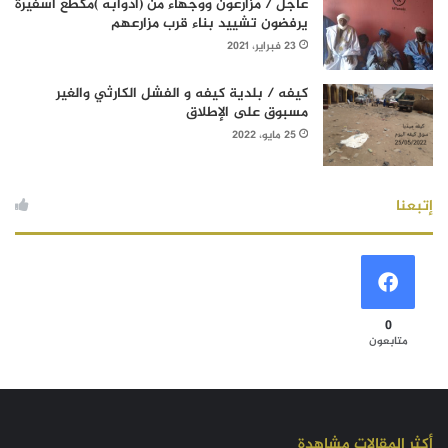
عاجل / مزارعون ووجهاء من (آدوابه )مكطع أسفيرة
يرفضون تشييد بناء قرب مزارعهم
23 فبراير، 2021
كيفه / بلدية كيفه و الفشل الكارثي والغير
مسبوق على الإطلاق
25 مايو، 2022
إتبعنا
0
متابعون
أكثر المقالات مشاهدة