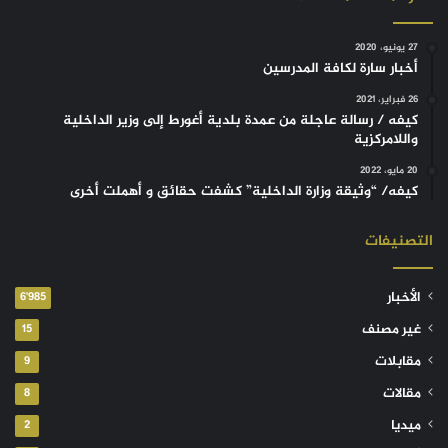
27 يونيو، 2020
أخبار سارة لكافة المدرسين
26 فبراير، 2021
كيفه / رسالة عاجلة من عمدة بلدية أغورط إلى وزير الداخلية
واللامركزية
20 مايو، 2022
كيفه/ “وثيقة وزارة الداخلية” كشفت حقائق و أهملت أخرى
التصنيفات
الأخبار
6٬985
غير مصنف
15
مقابلات
9
مقالات
8
ميديا
2