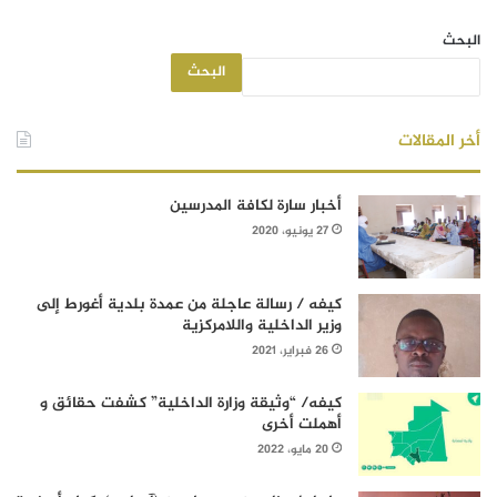
البحث
البحث
أخر المقالات
أخبار سارة لكافة المدرسين
27 يونيو، 2020
كيفه / رسالة عاجلة من عمدة بلدية أغورط إلى
وزير الداخلية واللامركزية
26 فبراير، 2021
كيفه/ “وثيقة وزارة الداخلية” كشفت حقائق و
أهملت أخرى
20 مايو، 2022