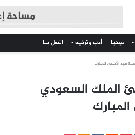
ميديا
أدب وترفيه
اتصل بنا
بة عيد الأضحى المبارك
ئ الملك السعودي
المبارك
‏Tumblr
بينتيريست
‏Reddit
‏VKontakte
Odnoklassniki
بوكيت