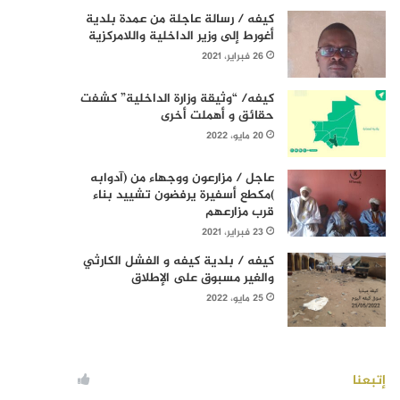
كيفه / رسالة عاجلة من عمدة بلدية
أغورط إلى وزير الداخلية واللامركزية
26 فبراير، 2021
كيفه/ “وثيقة وزارة الداخلية” كشفت
حقائق و أهملت أخرى
20 مايو، 2022
عاجل / مزارعون ووجهاء من (آدوابه
)مكطع أسفيرة يرفضون تشييد بناء
قرب مزارعهم
23 فبراير، 2021
كيفه / بلدية كيفه و الفشل الكارثي
والغير مسبوق على الإطلاق
25 مايو، 2022
إتبعنا