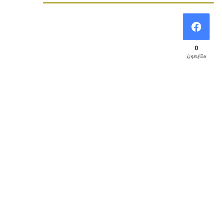
0
متابعون