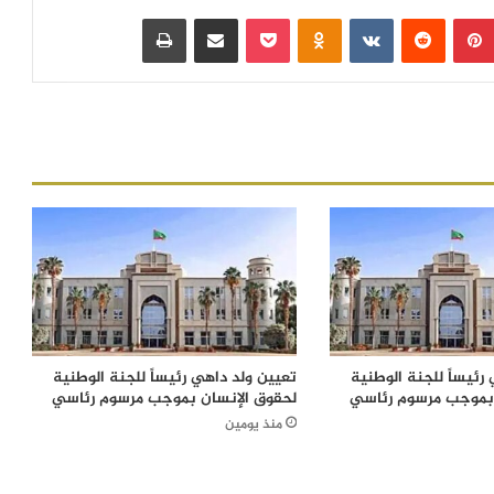
بينتيريست
‏Reddit
‏VKontakte
Odnoklassniki
بوكيت
مشاركة عبر البريد
طباعة
رئيساً للجنة الوطنية
تعيين ولد داهي رئيساً للجنة الوطنية
 بموجب مرسوم رئاسي
لحقوق الإنسان بموجب مرسوم رئاسي
منذ يومين