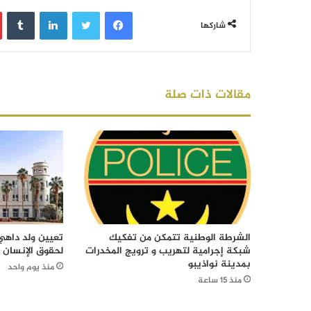
فيسبوك
تويتر
لينكدإن
‏Tumblr
شاركها
مقالات ذات صلة
الشرطة الوطنية تتمكن من تفكيك
تعيين ولد داهي 
شبكة إجرامية لتهريب و ترويج المخدرات
لحقوق الإنسان
بمدينة نواذيبو
منذ يوم واحد
منذ 15 ساعة