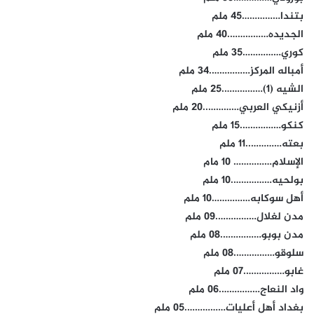
بتندا……………45 ملم
الجديده…………….40 ملم
كوري……………35 ملم
أمباله المركز…………….34 ملم
الشيه (1)…………….25 ملم
أزنيكي العربي…………..20 ملم
كنكو…………….15 ملم
بعته…………..11 ملم
الإسلام…………… 10 مام
بولحيه…………….10 ملم
أهل سوكابه……………10 ملم
مدن لغلال…………….09 ملم
مدن بوبو…………….08 ملم
سلوقو…………….08 ملم
غابو…………….07 ملم
واد النعاج…………….06 ملم
بغداد أهل أعليات…………….05 ملم