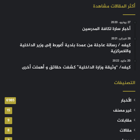
أكثر المقالات مشاهدة
27 يونيو، 2020
أخبار سارة لكافة المدرسين
26 فبراير، 2021
كيفه / رسالة عاجلة من عمدة بلدية أغورط إلى وزير الداخلية
واللامركزية
20 مايو، 2022
كيفه/ “وثيقة وزارة الداخلية” كشفت حقائق و أهملت أخرى
التصنيفات
الأخبار
6٬985
غير مصنف
15
مقابلات
9
مقالات
8