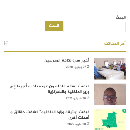
البحث
البحث
أخر المقالات
أخبار سارة لكافة المدرسين
27 يونيو، 2020
كيفه / رسالة عاجلة من عمدة بلدية أغورط إلى
وزير الداخلية واللامركزية
26 فبراير، 2021
كيفه/ “وثيقة وزارة الداخلية” كشفت حقائق و
أهملت أخرى
20 مايو، 2022