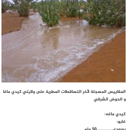
المقاييس المسجلة لآخر التساقطات المطرية على ولايتي كيدي ماغا
و الحوض الشرقي
كيدي ماغه:
غابو:
بورودي……………50 ملم