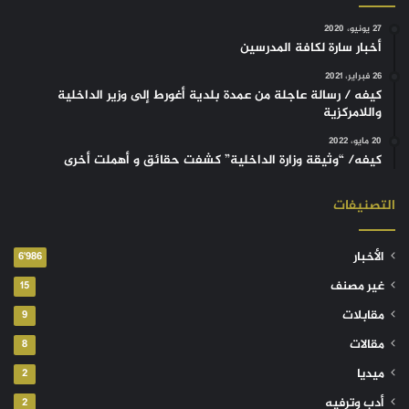
27 يونيو، 2020
أخبار سارة لكافة المدرسين
26 فبراير، 2021
كيفه / رسالة عاجلة من عمدة بلدية أغورط إلى وزير الداخلية
واللامركزية
20 مايو، 2022
كيفه/ “وثيقة وزارة الداخلية” كشفت حقائق و أهملت أخرى
التصنيفات
الأخبار
6٬986
غير مصنف
15
مقابلات
9
مقالات
8
ميديا
2
أدب وترفيه
2