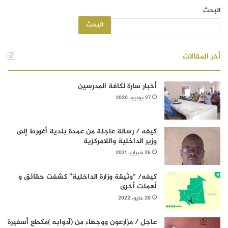
البحث
البحث
أخر المقالات
أخبار سارة لكافة المدرسين
27 يونيو، 2020
كيفه / رسالة عاجلة من عمدة بلدية أغورط إلى
وزير الداخلية واللامركزية
26 فبراير، 2021
كيفه/ “وثيقة وزارة الداخلية” كشفت حقائق و
أهملت أخرى
20 مايو، 2022
عاجل / مزارعون ووجهاء من (آدوابه )مكطع أسفيرة