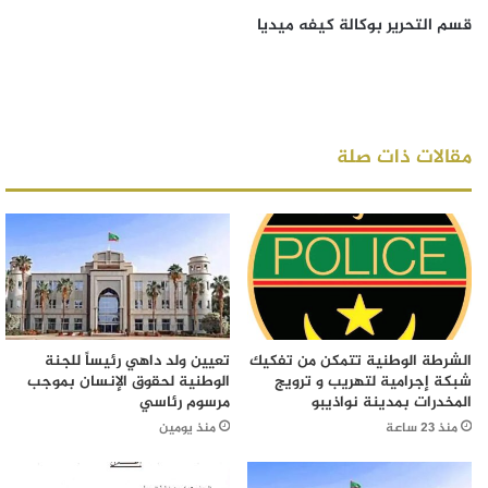
قسم التحرير بوكالة كيفه ميديا
مقالات ذات صلة
الشرطة الوطنية تتمكن من تفكيك
تعيين ولد داهي رئيساً للجنة
شبكة إجرامية لتهريب و ترويج
الوطنية لحقوق الإنسان بموجب
المخدرات بمدينة نواذيبو
مرسوم رئاسي
منذ 23 ساعة
منذ يومين