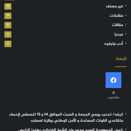
غير مصنف
15
مقابلات
9
مقالات
8
ميديا
2
أدب وترفيه
2
تابعنا
0
متابعون
كيفه/ تحديد يومي الجمعة و السبت الموافق 14 و 15 اغسطس لإحصاء
متقاعدي القوات المسلحة و الأمن الوطني بولاية لعصابه
رئيس الجمهورية السيد محمد ولد الشيخ الغزواني يهنئ الرئيس