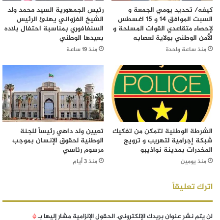
كيفه/ تحديد يومي الجمعة و
رئيس الجمهورية السيد محمد ولد
السبت الموافق 14 و 15 اغسطس
الشيخ الغزواني يهنئ الرئيس
لإحصاء متقاعدي القوات المسلحة و
السنغافوري بمناسبة احتفال بلاده
الأمن الوطني بولاية لعصابه
بعيدها الوطني
منذ ساعة واحدة
منذ 19 ساعة
الشرطة الوطنية تتمكن من تفكيك
تعيين ولد داهي رئيساً للجنة
شبكة إجرامية لتهريب و ترويج
الوطنية لحقوق الإنسان بموجب
المخدرات بمدينة نواذيبو
مرسوم رئاسي
منذ يومين
منذ 3 أيام
اترك تعليقاً
لن يتم نشر عنوان بريدك الإلكتروني.
الحقول الإلزامية مشار إليها بـ
*