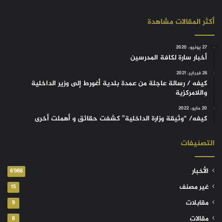
أكثر المقالات مشاهدة
27 يونيو، 2020
أخبار سارة لكافة المدرسين
26 فبراير، 2021
كيفه / رسالة عاجلة من عمدة بلدية أغورط إلى وزير الداخلية
واللامركزية
20 مايو، 2022
كيفه/ “وثيقة وزارة الداخلية” كشفت حقائق و أهملت أخرى
التصنيفات
الأخبار
6٬986
غير مصنف
15
مقابلات
9
مقالات
8