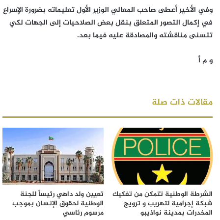
وفي الأخير أعطى صاحب المعالي الوزير الأول تعليماته بضرورة الإسراع
في إكمال التصور المتعلق بنقل بعض الصلاحيات إلى الجهات لكي
تتسنى مناقشته والمصادقة عليه فيما بعد.
و م أ
مقالات ذات صلة
الشرطة الوطنية تتمكن من تفكيك
تعيين ولد داهي رئيساً للجنة
شبكة إجرامية لتهريب و ترويج
الوطنية لحقوق الإنسان بموجب
المخدرات بمدينة نواذيبو
مرسوم رئاسي