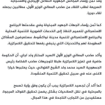
وقد ثمن رؤساء المجالس الجهوية التفاعل الإيجابي والاستجابة
السريعة لطلب اللقاء من صاحب المعالي الوزير الأول، مطالبين بجعله
لقاء دوريا.
كما ثمن رؤساء الجهات الجهود المبذولة وفي مقدمتها البرنامج
الاستعجالي لتعميم النفاذ إلى الخدمات الضرورية للتنمية المحلية
والبرنامج الاستعجالي لتنمية مدينة نواكشوط، مستعرضين المشاكل
المطروحة لهم والتحديات التي ينبغي رفعها لتحقيق اللامركزية.
وأكد صاحب المعالي الوزير الأول االسيد المختار ولد اجاي، أن الحكومة
ماضية في تعزيز اللامركزية طبقا لتوجيهات صاحب الفخامة رئيس
الجمهورية السيد محمد ولد الشيخ الغزواني، حيث يعتبرها خيارا
لاغنى عنه في سبيل تحقيق التنمية المنشودة.
كما أكد أن تجسيد اللامركزية يجب أن يكون وفق رؤية تسمح
بالمرحلية في نقل الصلاحيات بشكل يضمن تحقيق الفوائد المرجوة،
مستفيدين من التجارب الناجحة في هذا المجال.