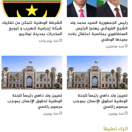
رئيس الجمهورية السيد محمد ولد
الشرطة الوطنية تتمكن من تفكيك
الشيخ الغزواني يهنئ الرئيس
شبكة إجرامية لتهريب و ترويج
السنغافوري بمناسبة احتفال بلاده
المخدرات بمدينة نواذيبو
بعيدها الوطني
منذ يوم واحد
منذ ساعتين
تعيين ولد داهي رئيساً للجنة
تعيين ولد داهي رئيساً للجنة
الوطنية لحقوق الإنسان بموجب
الوطنية لحقوق الإنسان بموجب
مرسوم رئاسي
مرسوم رئاسي
منذ يومين
منذ يومين
اترك تعليقاً