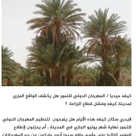
كيفه ميديا / المهرجان الدولي للتمور هل يكشف الواقع المزري
لمدينة كيفه وفشل قطاع الزراعة ؟
لايدري سكان كيفه هذه الأيام هل يفرحون لتنظيم المهرجان الدولي
للتمور نهاية شهر يوليو الجاري في المدينة ، أم يحزنون لإطلاع
الوفود الزائرة على مآسي واقع سيئ أبعد مايكون عن جو المهرجانات