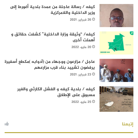
كيفه / رسالة عاجلة من عمدة بلدية أغورط إلى
وزير الداخلية واللامركزية
26 فبراير، 2021
كيفه/ “وثيقة وزارة الداخلية” كشفت حقائق و
أهملت أخرى
20 مايو، 2022
عاجل / مزارعون ووجهاء من (آدوابه )مكطع أسفيرة
يرفضون تشييد بناء قرب مزارعهم
23 فبراير، 2021
كيفه / بلدية كيفه و الفشل الكارثي والغير
مسبوق على الإطلاق
25 مايو، 2022
إتبعنا