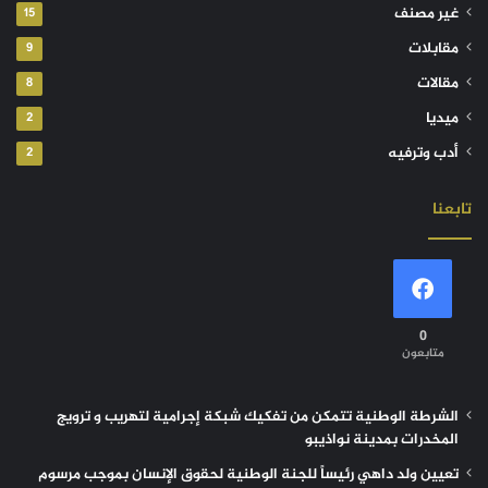
غير مصنف
15
مقابلات
9
مقالات
8
ميديا
2
أدب وترفيه
2
تابعنا
0
متابعون
الشرطة الوطنية تتمكن من تفكيك شبكة إجرامية لتهريب و ترويج
المخدرات بمدينة نواذيبو
تعيين ولد داهي رئيساً للجنة الوطنية لحقوق الإنسان بموجب مرسوم