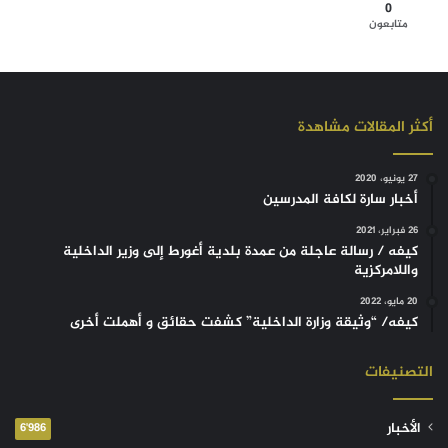
0
متابعون
أكثر المقالات مشاهدة
27 يونيو، 2020
أخبار سارة لكافة المدرسين
26 فبراير، 2021
كيفه / رسالة عاجلة من عمدة بلدية أغورط إلى وزير الداخلية
واللامركزية
20 مايو، 2022
كيفه/ “وثيقة وزارة الداخلية” كشفت حقائق و أهملت أخرى
التصنيفات
الأخبار
6٬986