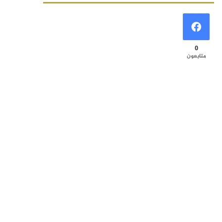
0
متابعون