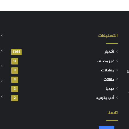
التصنيفات
الأخبار
6٬985
غير مصنف
15
مقابلات
9
ة
مقالات
8
ميديا
2
أدب وترفيه
2
تابعنا