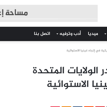
ميديا
أدب وترفيه
اتصل بنا
يكية في إتجاه غينيا الاستوائية
 الولايات المتحدة
نيا الاستوائية
‏Tumblr
بينتيريست
‏Reddit
‏VKontakte
Odnoklassniki
بوكيت