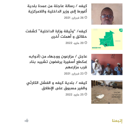
كيفه / رسالة عاجلة من عمدة بلدية
أغورط إلى وزير الداخلية واللامركزية
26 فبراير، 2021
كيفه/ “وثيقة وزارة الداخلية” كشفت
حقائق و أهملت أخرى
20 مايو، 2022
عاجل / مزارعون ووجهاء من (آدوابه
)مكطع أسفيرة يرفضون تشييد بناء
قرب مزارعهم
23 فبراير، 2021
كيفه / بلدية كيفه و الفشل الكارثي
والغير مسبوق على الإطلاق
25 مايو، 2022
إتبعنا