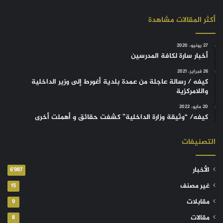
أكثر المقالات مشاهدة
27 يونيو، 2020
أخبار سارة لكافة المدرسين
26 فبراير، 2021
كيفه / رسالة عاجلة من عمدة بلدية أغورط إلى وزير الداخلية
واللامركزية
20 مايو، 2022
كيفه/ “وثيقة وزارة الداخلية” كشفت حقائق و أهملت أخرى
التصنيفات
الأخبار
6٬987
غير مصنف
15
مقابلات
9
مقالات
8