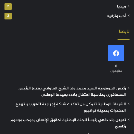
ميديا
2
أدب وترفيه
2
تابعنا
0
متابعون
رئيس الجمهورية السيد محمد ولد الشيخ الغزواني يهنئ الرئيس
السنغافوري بمناسبة احتفال بلاده بعيدها الوطني
الشرطة الوطنية تتمكن من تفكيك شبكة إجرامية لتهريب و ترويج
المخدرات بمدينة نواذيبو
تعيين ولد داهي رئيساً للجنة الوطنية لحقوق الإنسان بموجب مرسوم
رئاسي