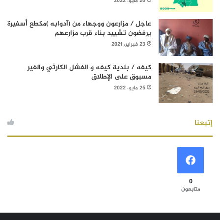
20 مايو، 2022
عاجل / مزارعون ووجهاء من (آدوابه )مكطع أسفيرة
يرفضون تشييد بناء قرب مزارعهم
23 فبراير، 2021
كيفه / بلدية كيفه و الفشل الكارثي والغير
مسبوق على الإطلاق
25 مايو، 2022
إتبعنا
0
متابعون