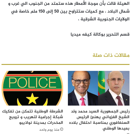
الهيئة قالت بأن موجة الأمطار هذه ستمتد من الجنوب الي غرب و
شمال البلاد ، مع كميات ستتراوح بين 50 إلى 150 ملم خاصة في
الولايات الجنوبية الشرقية ،
قسم التحرير بوكالة كيفه ميديا
مقالات ذات صلة
رئيس الجمهورية السيد محمد ولد
الشرطة الوطنية تتمكن من تفكيك
الشيخ الغزواني يهنئ الرئيس
شبكة إجرامية لتهريب و ترويج
السنغافوري بمناسبة احتفال بلاده
المخدرات بمدينة نواذيبو
بعيدها الوطني
منذ يوم واحد