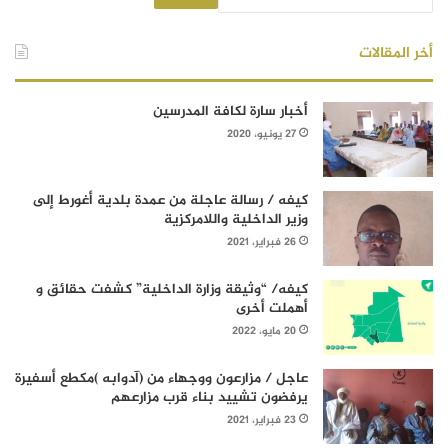
أخر المقالات
أخبار سارة لكافة المدرسين
27 يونيو، 2020
كيفه / رسالة عاجلة من عمدة بلدية أغورط إلى
وزير الداخلية واللامركزية
26 فبراير، 2021
كيفه/ “وثيقة وزارة الداخلية” كشفت حقائق و
أهملت أخرى
20 مايو، 2022
عاجل / مزارعون ووجهاء من (آدوابه )مكطع أسفيرة
يرفضون تشييد بناء قرب مزارعهم
23 فبراير، 2021