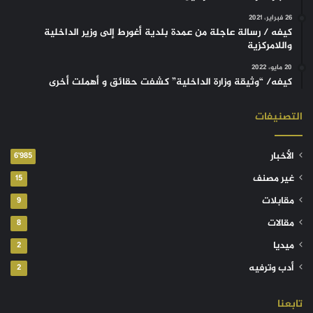
26 فبراير، 2021
كيفه / رسالة عاجلة من عمدة بلدية أغورط إلى وزير الداخلية
واللامركزية
20 مايو، 2022
كيفه/ “وثيقة وزارة الداخلية” كشفت حقائق و أهملت أخرى
التصنيفات
الأخبار
6٬985
غير مصنف
15
مقابلات
9
مقالات
8
ميديا
2
أدب وترفيه
2
تابعنا