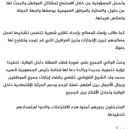
وتحمل المسؤولية من خلال الاستماع لمشاكل المواطن والبحث لها
عن حلول، والعناية بالمرافق العمومية بوصفها واجهة الدولة
وتعكس هيبتها.
كما طالب رؤساء المصالح بإعداد تقارير شهرية تتضمن تشخيصا لعمل
مصالحهم تبين الإنجازات وتبرز العراقيل التي قد توجد وتقترح لها
حلولا.
وحث الوالي الجميع على ضرورة قضاء العطلة داخل الولاية، تنفيذا
لرؤية تنموية جديدة ورائدة دعا لها فخامة رئيس الجمهورية السيد
محمد ولد الشيخ الغزواني، تقضي بقضاء إجازات جميع الموظفين
ورجال الأعمال بين أهلهم، لصلة الرحم ودعم الحركة الإقتصادية داخل
الولاية وتبادل الأفكار بين الجميع.
المتدخلون بدورهم ثمنوا هذه الاقتراحات، واكدوا استعدادهم
لتنفيذها.