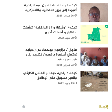
كيفه / رسالة عاجلة من عمدة بلدية
أغورط إلى وزير الداخلية واللامركزية
26 فبراير، 2021
كيفه/ “وثيقة وزارة الداخلية” كشفت
حقائق و أهملت أخرى
20 مايو، 2022
عاجل / مزارعون ووجهاء من (آدوابه
)مكطع أسفيرة يرفضون تشييد بناء
قرب مزارعهم
23 فبراير، 2021
كيفه / بلدية كيفه و الفشل الكارثي
والغير مسبوق على الإطلاق
25 مايو، 2022
إتبعنا