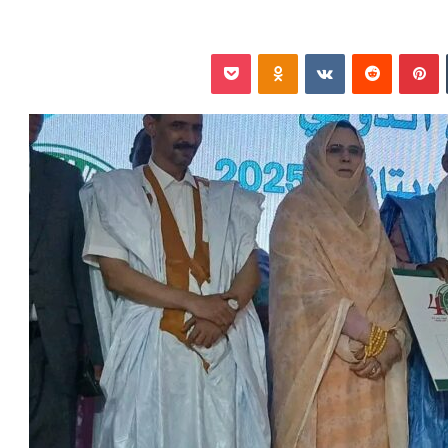
‏Tumblr
بينتيريست
‏Reddit
‏VKontakte
Odnoklassniki
بوكيت