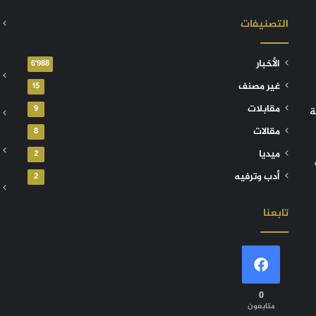
التصنيفات
الأخبار
6٬988
غير مصنف
15
مقابلات
9
ة
مقالات
8
ميديا
2
أدب وترفيه
2
تابعنا
0
متابعون