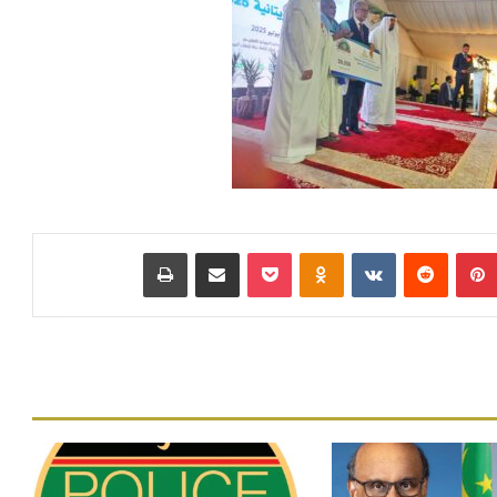
بينتيريست
‏Reddit
‏VKontakte
Odnoklassniki
بوكيت
مشاركة عبر البريد
طباعة