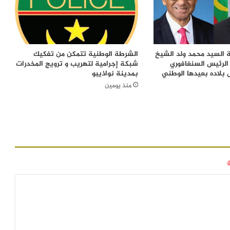
 السيد محمد ولد الشيخ
الشرطة الوطنية تتمكن من تفكيك
الرئيس السنغافوري
شبكة إجرامية لتهريب و ترويج المخدرات
 بلاده بعيدها الوطني
بمدينة نواذيبو
منذ يومين