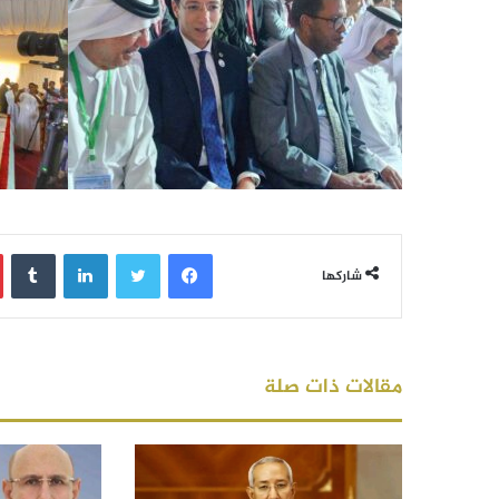
فيسبوك
تويتر
لينكدإن
‏Tumblr
شاركها
مقالات ذات صلة