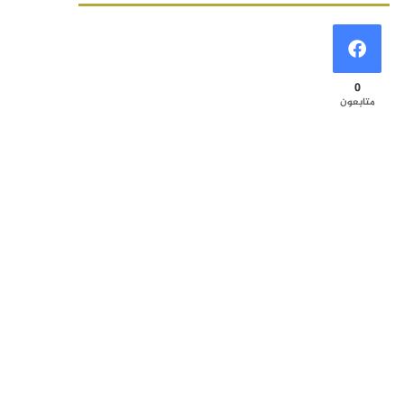
0
متابعون