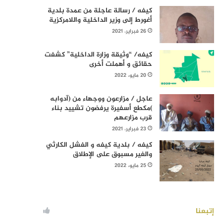
كيفه / رسالة عاجلة من عمدة بلدية
أغورط إلى وزير الداخلية واللامركزية
26 فبراير، 2021
كيفه/ “وثيقة وزارة الداخلية” كشفت
حقائق و أهملت أخرى
20 مايو، 2022
عاجل / مزارعون ووجهاء من (آدوابه
)مكطع أسفيرة يرفضون تشييد بناء
قرب مزارعهم
23 فبراير، 2021
كيفه / بلدية كيفه و الفشل الكارثي
والغير مسبوق على الإطلاق
25 مايو، 2022
إتبعنا