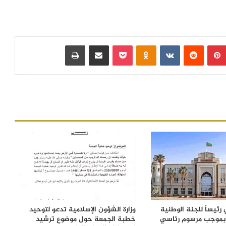
بينتيريست
‏Reddit
‏VKontakte
Odnoklassniki
بوكيت
مشاركة عبر البريد
طباعة
رئيساً للجنة الوطنية
وزارة الشؤون الإسلامية تدعو لتوحيد
 بموجب مرسوم رئاسي
خطبة الجمعة حول موضوع ترشيد