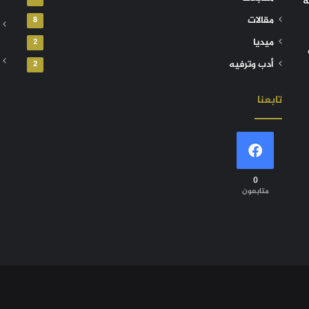
ة
مقالات
8
ميديا
2
أدب وترفيه
2
تابعنا
0
متابعون