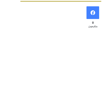
0
متابعون