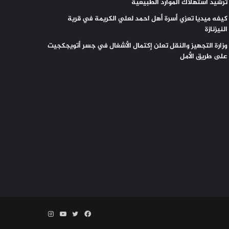
ترشيد استهلاك الموارد الطبيعية
كيفه ميديا تعزي أسرة أهل احمد لعلي الكريمة في قرية
النيزنازة
وزارة التجهيز والنقل تعلن إكتمال الأشغال في جسر أتويجكجيت
على طريق الأمل
فيسبوك
تويتر
يوتيوب
انستقرام