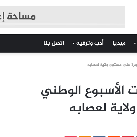
ميديا
أدب وترفيه
اتصل بنا
جرة على مستوى ولاية لعصابه
ت الأسبوع الوطني
لاية لعصابه
‏Tumblr
بينتيريست
‏Reddit
‏VKontakte
Odnoklassniki
بوكيت