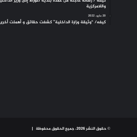
كيفه / رسالة عاجلة من عمدة بلدية أغورط إلى وزير الداخلي
واللامركزية
20 مايو، 2022
كيفه/ “وثيقة وزارة الداخلية” كشفت حقائق و أهملت أخرى
© حقوق النشر 2026، جميع الحقوق محفوظة |