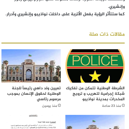
وإنشيري.
كما ستتأثر الرؤية بفعل الأتربة على داخلت نواذيبو وإنشيري وآدرار.
مقالات ذات صلة
الشرطة الوطنية تتمكن من تفكيك
تعيين ولد داهي رئيساً للجنة
شبكة إجرامية لتهريب و ترويج
الوطنية لحقوق الإنسان بموجب
المخدرات بمدينة نواذيبو
مرسوم رئاسي
منذ 23 ساعة
منذ يومين