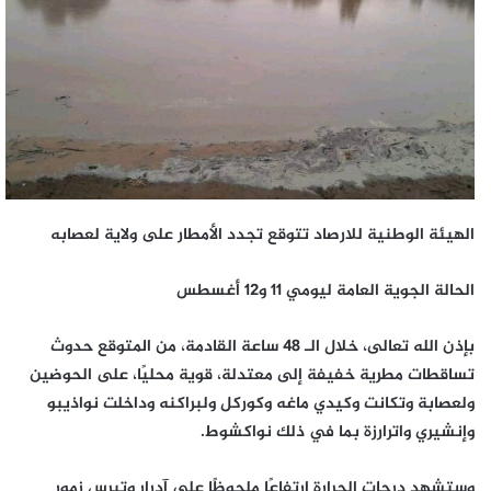
الهيئة الوطنية للارصاد تتوقع تجدد الأمطار على ولاية لعصابه
الحالة الجوية العامة ليومي 11 و12 أغسطس
بإذن الله تعالى، خلال الـ 48 ساعة القادمة، من المتوقع حدوث
تساقطات مطرية خفيفة إلى معتدلة، قوية محليًا، على الحوضين
ولعصابة وتكانت وكيدي ماغه وكوركل ولبراكنه وداخلت نواذيبو
وإنشيري واترارزة بما في ذلك نواكشوط.
وستشهد درجات الحرارة ارتفاعًا ملحوظًا على آدرار وتيرس زمور