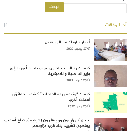
البحث
أخر المقالات
أخبار سارة لكافة المدرسين
27 يونيو، 2020
كيفه / رسالة عاجلة من عمدة بلدية أغورط إلى
وزير الداخلية واللامركزية
26 فبراير، 2021
كيفه/ “وثيقة وزارة الداخلية” كشفت حقائق و
أهملت أخرى
20 مايو، 2022
عاجل / مزارعون ووجهاء من (آدوابه )مكطع أسفيرة
يرفضون تشييد بناء قرب مزارعهم