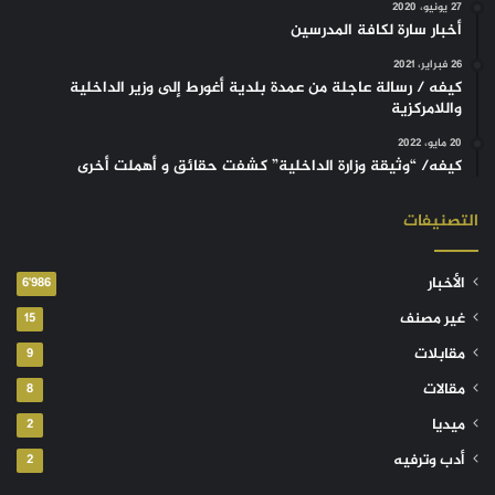
27 يونيو، 2020
أخبار سارة لكافة المدرسين
26 فبراير، 2021
كيفه / رسالة عاجلة من عمدة بلدية أغورط إلى وزير الداخلية
واللامركزية
20 مايو، 2022
كيفه/ “وثيقة وزارة الداخلية” كشفت حقائق و أهملت أخرى
التصنيفات
الأخبار
6٬986
غير مصنف
15
مقابلات
9
مقالات
8
ميديا
2
أدب وترفيه
2