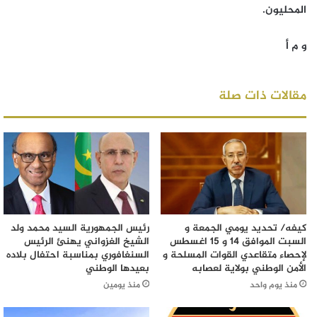
المحليون.
و م أ
مقالات ذات صلة
كيفه/ تحديد يومي الجمعة و
رئيس الجمهورية السيد محمد ولد
السبت الموافق 14 و 15 اغسطس
الشيخ الغزواني يهنئ الرئيس
لإحصاء متقاعدي القوات المسلحة و
السنغافوري بمناسبة احتفال بلاده
الأمن الوطني بولاية لعصابه
بعيدها الوطني
منذ يوم واحد
منذ يومين