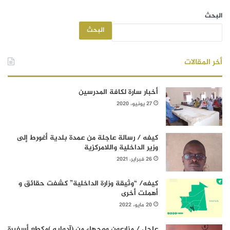
البحث
البحث
أخر المقالات
أخبار سارة لكافة المدرسين
27 يونيو، 2020
كيفه / رسالة عاجلة من عمدة بلدية أغورط إلى
وزير الداخلية واللامركزية
26 فبراير، 2021
كيفه/ “وثيقة وزارة الداخلية” كشفت حقائق و
أهملت أخرى
20 مايو، 2022
عاجل / مزارعون ووجهاء من (آدوابه )مكطع أسفيرة