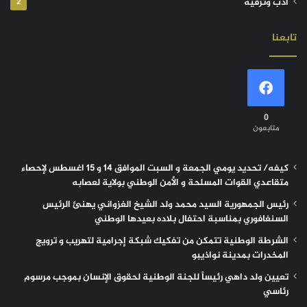
أدب وترفيه
2
تابعنا
0
متابعون
كيفه/ تحديد يومي الجمعة و السبت الموافق 14 و 15 اغسطس لإحصاء
متقاعدي القوات المسلحة و الأمن الوطني بولاية لعصابه
رئيس الجمهورية السيد محمد ولد الشيخ الغزواني يهنئ الرئيس
السنغافوري بمناسبة احتفال بلاده بعيدها الوطني
الشرطة الوطنية تتمكن من تفكيك شبكة إجرامية لتهريب و ترويج
المخدرات بمدينة نواذيبو
تعيين ولد داهي رئيساً للجنة الوطنية لحقوق الإنسان بموجب مرسوم
رئاسي