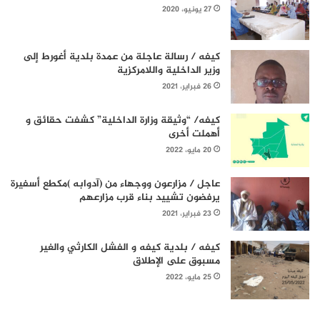
27 يونيو، 2020
كيفه / رسالة عاجلة من عمدة بلدية أغورط إلى
وزير الداخلية واللامركزية
26 فبراير، 2021
كيفه/ “وثيقة وزارة الداخلية” كشفت حقائق و
أهملت أخرى
20 مايو، 2022
عاجل / مزارعون ووجهاء من (آدوابه )مكطع أسفيرة
يرفضون تشييد بناء قرب مزارعهم
23 فبراير، 2021
كيفه / بلدية كيفه و الفشل الكارثي والغير
مسبوق على الإطلاق
25 مايو، 2022