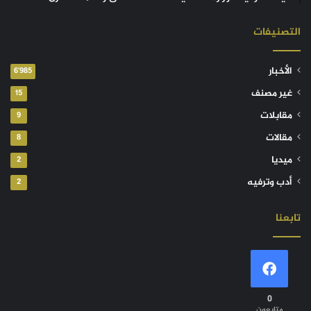
التصنيفات
الأخبار
6٬985
غير مصنف
15
مقابلات
9
مقالات
8
ميديا
2
أدب وترفيه
2
تابعنا
0
متابعون