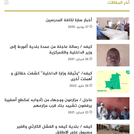
أخر المقالات
أخبار سارة لكافة المدرسين
27 يونيو، 2020
كيفه / رسالة عاجلة من عمدة بلدية أغورط إلى
وزير الداخلية واللامركزية
26 فبراير، 2021
كيفه/ “وثيقة وزارة الداخلية” كشفت حقائق و
أهملت أخرى
20 مايو، 2022
عاجل / مزارعون ووجهاء من (آدوابه )مكطع أسفيرة
يرفضون تشييد بناء قرب مزارعهم
23 فبراير، 2021
كيفه / بلدية كيفه و الفشل الكارثي والغير
مسبوق على الإطلاق