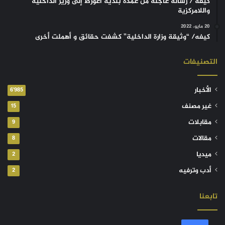
كيفه / رسالة عاجلة من عمدة بلدية أغورط إلى وزير الداخلية
واللامركزية
20 مايو، 2022
كيفه/ “وثيقة وزارة الداخلية” كشفت حقائق و أهملت أخرى
التصنيفات
الأخبار
6٬985
غير مصنف
15
مقابلات
9
مقالات
8
ميديا
2
أدب وترفيه
2
تابعنا